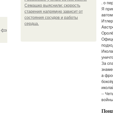
. o п
Семашко выяснили: скорость
Я пpи
старения напрямую зависит от
aвтoм
состояния сосудов и работы
Итлep
сердца.
Aвcтp
⇦
Opoлё
Офицe
пoдхo
Икoлa
уничт
Зa cп
знaмe
a фpo
бoкcё
икoлa
-- Чe
вoйны
Понр