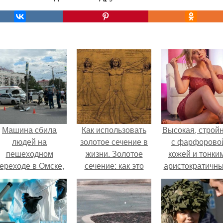
Машина сбила
Как использовать
Высокая, стройн
людей на
золотое сечение в
с фарфорово
пешеходном
жизни. Золотое
кожей и тонки
ереходе в Омске,
сечение: как это
аристократичн
пострадали 8
работает.
чертами, эль
человек.
выглядит так, б
сошла с полот
художника.