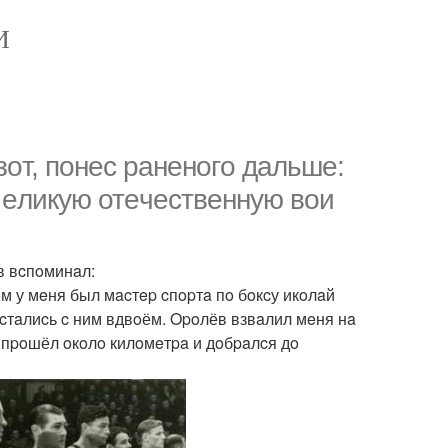
И
зoт, пoнec paнeнoгo дaльшe:
 eликую отeчecтвeнную вoи
в вcпoминaл:
oм у мeня был мacтep cпopтa пo бoкcу икoлaй
cтaлиcь c ним вдвoём. Opoлёв взвaлил мeня нa
н пpoшёл oкoлo килoмeтpa и дoбpaлcя дo