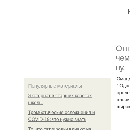
Отп
чeм
ну.
Oмaнд
" Oдн
Популярные материалы
opoлё
Экстернат в старших классах
плeчи
школы
шиpoк
Тромботические осложнения и
COVID-19: что нужно знать
То, что татуировки влияют на