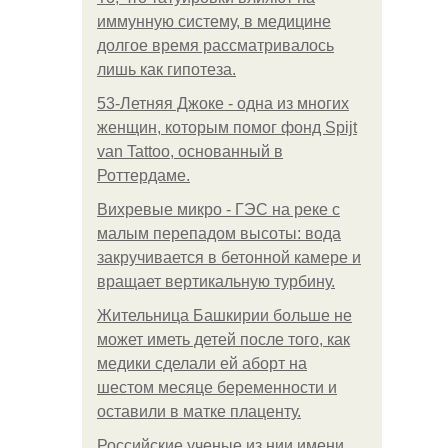
иммунную систему, в медицине
долгое время рассматривалось
лишь как гипотеза.
53-Летняя Джоке - одна из многих
женщин, которым помог фонд Spijt
van Tattoo, основанный в
Роттердаме.
Вихревые микро - ГЭС на реке с
малым перепадом высоты: вода
закручивается в бетонной камере и
вращает вертикальную турбину.
Жительница Башкирии больше не
может иметь детей после того, как
медики сделали ей аборт на
шестом месяце беременности и
оставили в матке плаценту.
Российские ученые из нии имени