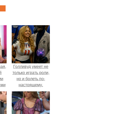
ая,
Голливуд умеет не
й
только играть роли,
ми
но и болеть по-
ыми
настоящему.
удто
на