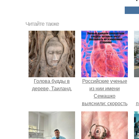
Читайте также
Голова будды в
Российские ученые
дереве, Таиланд.
из нии имени
Семашко
выяснили: скорость
п
старения напрямую
зависит от
состояния сосудов
и работы сердца.