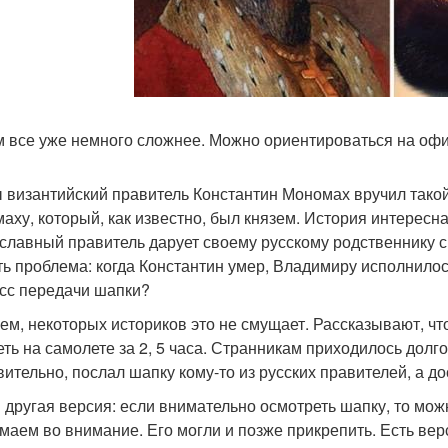
м все уже немного сложнее. Можно ориентироваться на оф
 византийский правитель Константин Мономах вручил тако
аху, который, как известно, был князем. История интересная
славный правитель дарует своему русскому родственнику с
ть проблема: когда Константин умер, Владимиру исполнилось
сс передачи шапки?
ем, некоторых историков это не смущает. Рассказывают, что
еть на самолете за 2, 5 часа. Странникам приходилось долго
вительно, послал шапку кому-то из русских правителей, а до
и другая версия: если внимательно осмотреть шапку, то мож
маем во внимание. Его могли и позже прикрепить. Есть верс