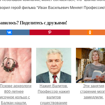
оворил герой фильма "Иван Васильевич Меняет Профессию":
авилось? Поделитесь с друзьями!
 Пскове археологи
Нажип Валитов.
Эти занятия
800-летнее
Профессор нажип
старение моз
исочное кольцо с
валитов
замедлили.
Балкан нашли.
существование