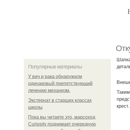
Отк
Шапка
детал
Популярные материалы
У вич и рака обнаружили
Внешн
одинаковый препятствующий
лечению механизм.
Таким 
предс
Экстернат в старших классах
крест
школы
Пока вы читаете это, марсоход
Curiosity поднимает очередную