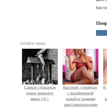
Как г
Понр
Читайте также
Самые страшные
Высокая, стройная,
В
казни древнего
с фарфоровой
мира (18 ).
кожей и тонкими
в
аристократичными