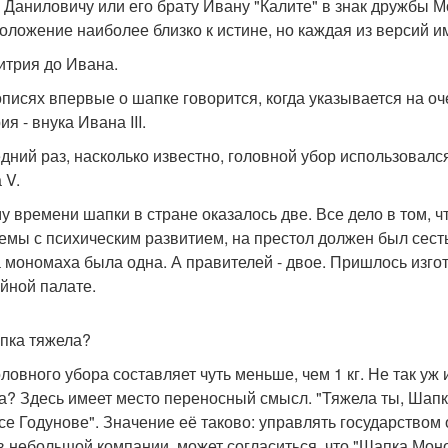
Даниловичу или его брату Ивану "Калите" в знак дружбы Мо
оложение наиболее близко к истине, но каждая из версий и
итрия до Ивана.
описях впервые о шапке говорится, когда указывается на о
я - внука Ивана III.
дний раз, насколько известно, головной убор использовался
 V.
му времени шапки в стране оказалось две. Все дело в том, 
емы с психическим развитием, на престол должен был сесть 
 мономаха была одна. А правителей - двое. Пришлось изгот
йной палате.
пка тяжела?
оловного убора составляет чуть меньше, чем 1 кг. Не так уж 
а? Здесь имеет место переносный смысл. "Тяжела ты, Шапк
се Годунове". Значение её таково: управлять государством
в небольшой компании, может согласиться, что "Шапка Мон