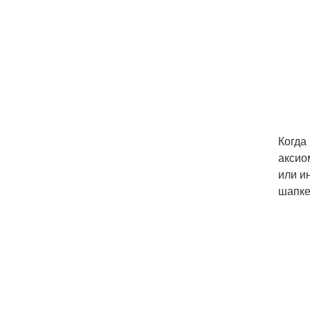
Когда
аксиом
или и
шапке