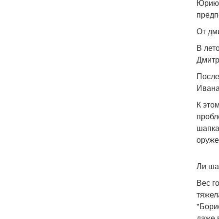
Юрию 
предп
От дм
В лет
Дмитри
После
Ивана
К это
пробл
шапка
оруже
Ли ша
Вес г
тяжел
"Бори
даже 