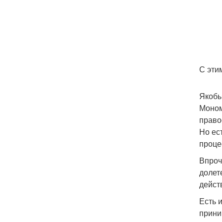
С эти
Якобы
Моном
право
Но ес
проце
Впроч
долет
дейст
Есть 
прини