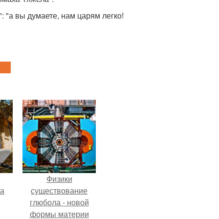
 "а вы думаете, нам царям легко!
Физики
га
существование
глюбола - новой
формы материи