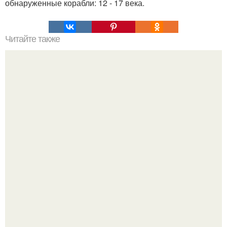
обнаруженные корабли: 12 - 17 века.
Читайте также
Мифические птицы. В мифологии разных стран большое
место занимают образы птиц.