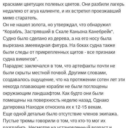
красками цветущих полевых цветов. Они разбили лагерь
недалеко от агуа калиенте, и их встретил проезжавший
мимо старатель.
Он не нашел золота, но утверждал, что обнаружил
"Корабль, Застрявший в Скале Каньона Канебрейк".
Судно было сделано из дерева, а на его носу была
вырезана змеевидная фигура. На боках судна также
были следы от прикрепленных щитов - все признаки
судна викингов".
Парадокс заключался в том, что артефакты почти не
были скрыты местной почвой. Другими словами,
создавалось ощущение, что на протяжении сотен лет эти
некогда плавающие корабли не были поглощены
окружающим ландшафтом. Как будто они были
помещены на поверхность неделю назад. Однако
датировка Находок относила их к 12-15 векам.
Еще одной деталью было отсутствие членов экипажа.
Пустые трюмы говорили о том, что кто-то мог их
разграбить. Несмотря на установленный возраст и