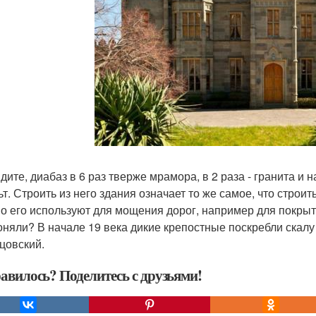
идите, диабаз в 6 раз тверже мрамора, в 2 раза - гранита и
ьт. Строить из него здания означает то же самое, что строит
о его используют для мощения дорог, например для покры
оняли? В начале 19 века дикие крепостные поскребли скал
цовский.
авилось? Поделитесь с друзьями!