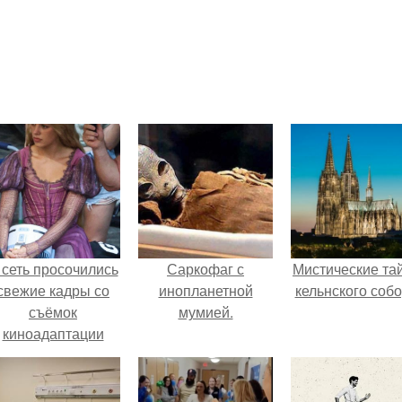
 сеть просочились
Саркофаг с
Мистические та
свежие кадры со
инопланетной
кельнского собо
съёмок
мумией.
киноадаптации
Рапунцель", и всё
внимание
моментально