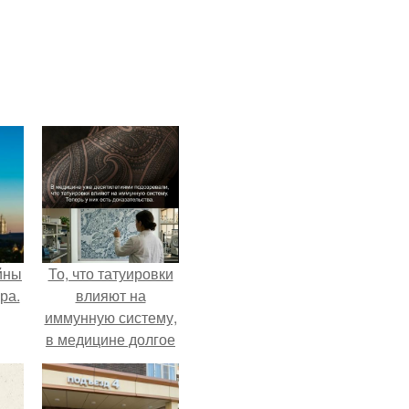
йны
То, что татуировки
ра.
влияют на
иммунную систему,
в медицине долгое
время
рассматривалось
лишь как гипотеза.