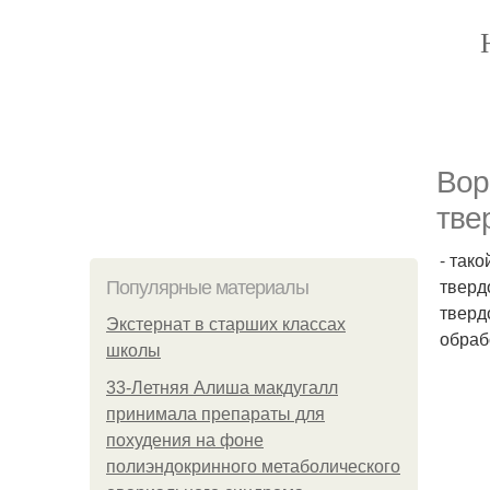
Вор
тве
- так
тверд
Популярные материалы
тверд
Экстернат в старших классах
обраб
школы
33-Летняя Алиша макдугалл
принимала препараты для
похудения на фоне
полиэндокринного метаболического