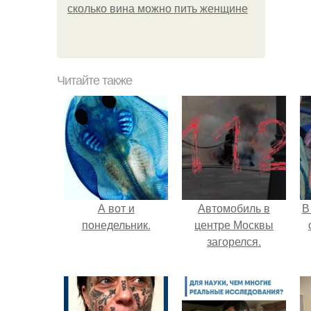
сколько вина можно пить женщине
Читайте также
А вот и
Автомобиль в
В
понедельник.
центре Москвы
загорелся.
"