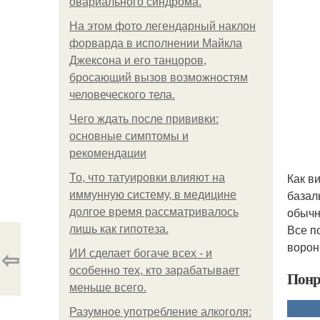
овариального синдрома.
На этом фото легендарный наклон
форварда в исполнении Майкла
Джексона и его танцоров,
бросающий вызов возможностям
человеческого тела.
Чего ждать после прививки:
основные симптомы и
рекомендации
Как в
То, что татуировки влияют на
базал
иммунную систему, в медицине
обычн
долгое время рассматривалось
Все п
лишь как гипотеза.
ворон
⇦
ИИ сделает богаче всех - и
особенно тех, кто зарабатывает
Понр
меньше всего.
Разумное употребление алкоголя: