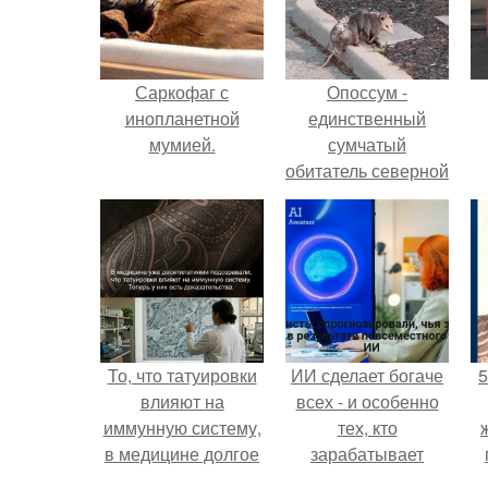
Саркофаг с
Опоссум -
инопланетной
единственный
мумией.
сумчатый
обитатель северной
америки.
То, что татуировки
ИИ сделает богаче
5
влияют на
всех - и особенно
иммунную систему,
тех, кто
в медицине долгое
зарабатывает
время
меньше всего.