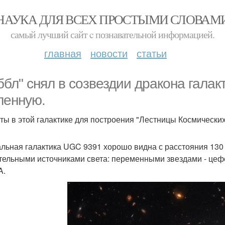
НАУКА ДЛЯ ВСЕХ ПРОСТЫМИ СЛОВАМ
самый лучший сайт c познавательной информацией.
главная
новости
статьи
ббл" снял в созвездии дракона гала
ленную.
ты в этой галактике для построения "Лестницы Космических
льная галактика UGC 9391 хорошо видна с расстояния 130
тельными источниками света: переменными звездами - цефеи
A.