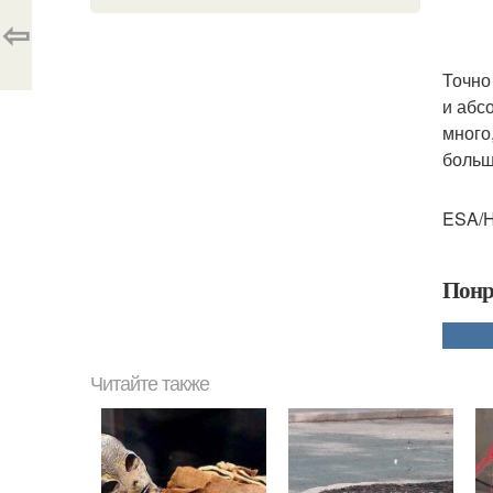
⇦
Точно
и абс
много,
больш
ESA/Hu
Понр
Читайте также