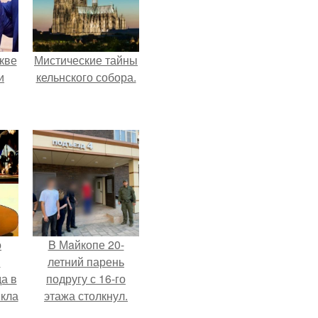
кве
Мистические тайны
и
кельнского собора.
о
B Мaйкопе 20-
й
летний парень
а в
подругу с 16-го
кла
этажа столкнул.
о