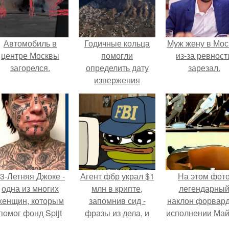
Автомобиль в
Годичные кольца
Mуж жену в Мос
центре Москвы
помогли
из-за ревност
загорелся.
определить дату
зарезал.
извержения
вулкана тира в
Греции.
3-Летняя Джоке -
Агент фбр украл $1
На этом фот
одна из многих
млн в крипте,
легендарны
женщин, которым
запомнив сид -
наклон форвард
помог фонд Spijt
фразы из дела, и
исполнении Май
van Tattoo,
советовался с
Джексона и ег