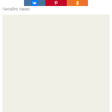
Читайте также
Философия Толстого. Философские идеи в творчестве Л.
Н. Толстого.
Жительница Башкирии больше не может иметь детей