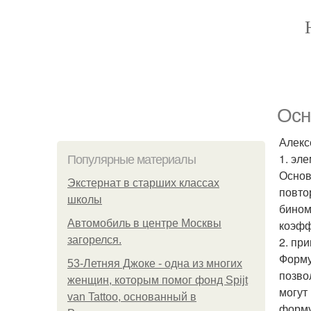
Осн
Алекс
1. эл
Популярные материалы
Основ
Экстернат в старших классах
повто
школы
бином
Автомобиль в центре Москвы
коэфф
загорелся.
2. пр
Форму
53-Летняя Джоке - одна из многих
позво
женщин, которым помог фонд Spijt
могут
van Tattoo, основанный в
форму