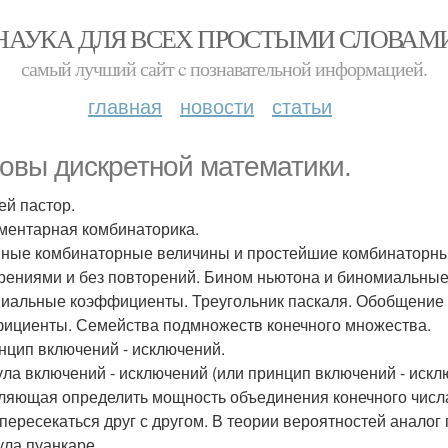
НАУКА ДЛЯ ВСЕХ ПРОСТЫМИ СЛОВАМ
самый лучший сайт c познавательной информацией.
главная
новости
статьи
овы дискретной математики.
ей пастор.
ементарная комбинаторика.
ные комбинаторные величины и простейшие комбинаторные
рениями и без повторений. Бином ньютона и биномиальны
иальные коэффициенты. Треугольник паскаля. Обобщение
ициенты. Семейства подмножеств конечного множества.
инцип включений - исключений.
ла включений - исключений (или принцип включений - искл
ляющая определить мощность объединения конечного числа
 пересекаться друг с другом. В теории вероятностей аналог
ла пуанкаре.