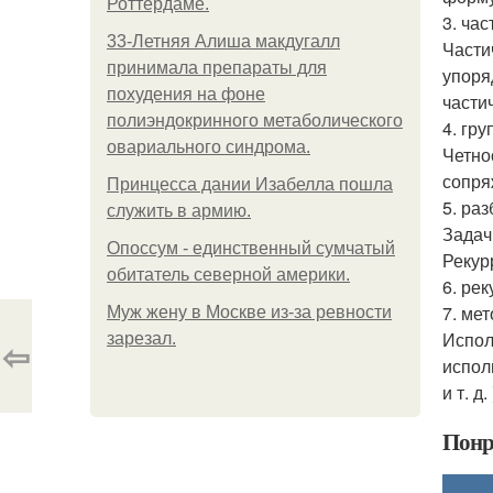
Роттердаме.
3. ча
33-Летняя Алиша макдугалл
Части
принимала препараты для
упоря
похудения на фоне
части
полиэндокринного метаболического
4. гр
овариального синдрома.
Четно
сопря
Принцесса дании Изабелла пошла
5. ра
служить в армию.
Задач
Опоссум - единственный сумчатый
Рекур
обитатель северной америки.
6. ре
7. ме
Mуж жену в Москве из-за ревности
Испол
зарезал.
⇦
испол
и т. д. 
Понр