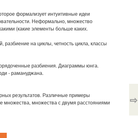
которое формализует интуитивные идеи
овательности. Неформально, множество
какими (какие элементы больше каких.
, разбиение на циклы, четность цикла, классы
порядоченные разбиения. Диаграммы юнга.
ди - рамануджана.
рных результатов. Различные примеры
⇨
ные множества, множества с двумя расстояниями