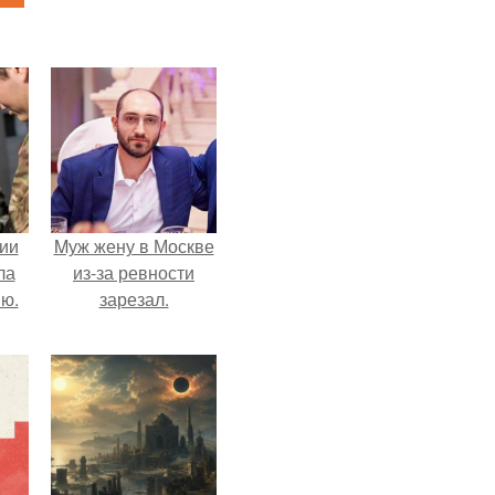
ии
Mуж жену в Москве
ла
из-за ревности
ию.
зарезал.