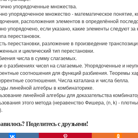
стично упорядоченные множества.
чно упорядоченное множество - математическое понятие, 
дочения, расположения элементов в определённой послед
чно упорядочено, если указано, какие элементы следуют за 
уппа перестановок.
сть перестановки, разложение в произведение транспозиций
женных и циклический тип перестановки.
збиения числа в сумму слагаемых.
и о разбиениях чисел на слагаемые. Упорядоченные и неу
рентные соотношения для функций разбиения. Теоремы хар
куррентные соотношения. Числа каталана и числа белла.
тоды линейной алгебры в комбинаторике.
ьзование линейной алгебры для доказательства комбинато
ьзования этого метода (неравенство Фишера, (n, k) - плот
).
авилось? Поделитесь с друзьями!