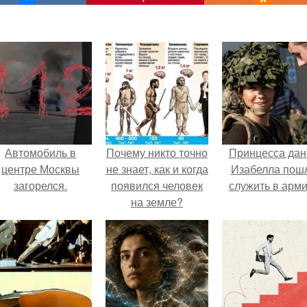
Автомобиль в
Почему никто точно
Принцесса дан
центре Москвы
не знает, как и когда
Изабелла пош
загорелся.
появился человек
служить в арм
на земле?