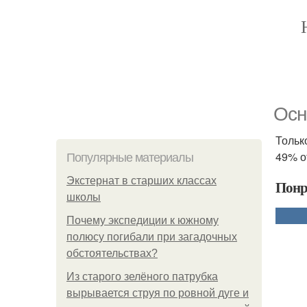
Осн
Тольк
49% о
Популярные материалы
Экстернат в старших классах
Понр
школы
Почему экспедиции к южному
полюсу погибали при загадочных
обстоятельствах?
Из старого зелёного патрубка
вырывается струя по ровной дуге и