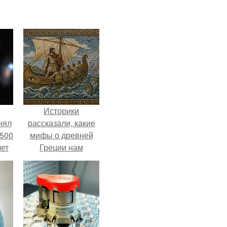
Историки
нял
рассказали, какие
 500
мифы о древней
лет
Греции нам
навязало кино.