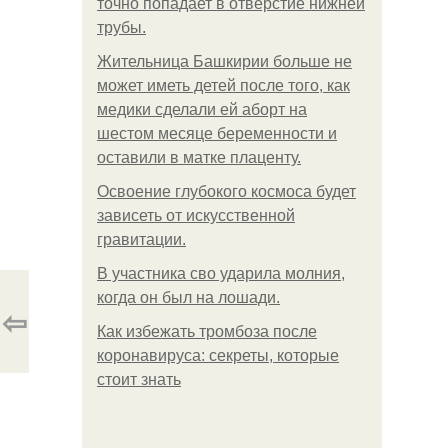
точно попадает в отверстие нижней
трубы.
Жительница Башкирии больше не
может иметь детей после того, как
медики сделали ей аборт на
шестом месяце беременности и
оставили в матке плаценту.
Освоение глубокого космоса будет
зависеть от искусственной
гравитации.
В участника сво ударила молния,
когда он был на лошади.
⇦
Как избежать тромбоза после
коронавируса: секреты, которые
стоит знать