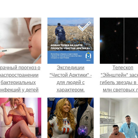
рачный прогноз о
Экспедиции
Телескоп
распространении
"Чистой Арктики" -
"Эйнштейн" зас
бактериальных
для людей с
гибель звезды в
инфекций у детей
характером.
млн световых 
вышел.
от земли.