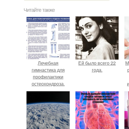
Читайте также
Лечебная
Ей было всего 22
М
гимнастика для
года.
профилактики
остеохондроза.
Основные
рекомендации по
профилактике
болезней
позвоночника