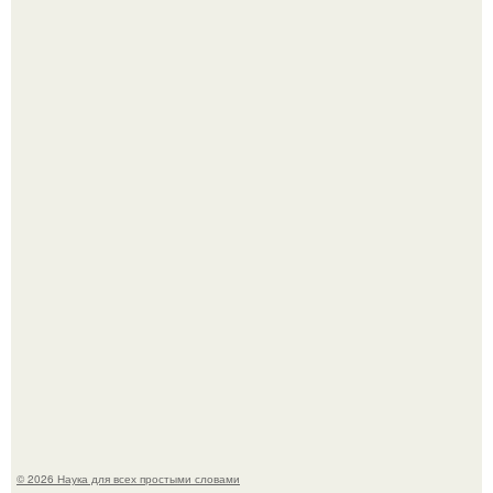
Мрачный прогноз о распространении бактериальных
инфекций у детей вышел.
Историки рассказали, какие мифы о древней Греции нам
навязало кино.
© 2026 Наука для всех простыми словами