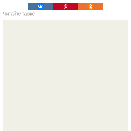
Читайте также
Африканские ушастые грифы.
Открыт гормон, подавляющий возрастное воспаление и