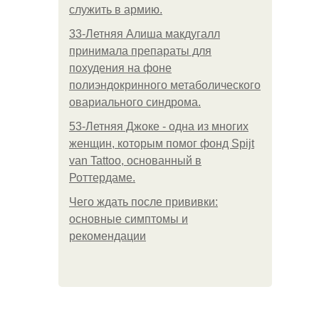
служить в армию.
33-Летняя Алиша макдугалл
принимала препараты для
похудения на фоне
полиэндокринного метаболического
овариального синдрома.
53-Летняя Джоке - одна из многих
женщин, которым помог фонд Spijt
van Tattoo, основанный в
Роттердаме.
Чего ждать после прививки:
основные симптомы и
рекомендации