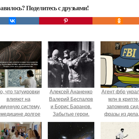
авилось? Поделитесь с друзьями!
о, что татуировки
Алексей Ананенко
Агент фбр украл
влияют на
Валерий Беспалов
млн в крипте
ммунную систему,
и Борис Баранов.
запомнив сид 
 медицине долгое
Забытые герои.
фразы из дела,
время
Чернобыльские
советовался 
рассматривалось
дайверы.
Chatgpt, как и
ишь как гипотеза.
потратить.