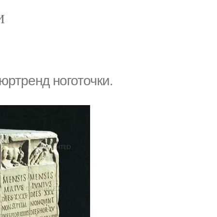
И
юртренд ноготочки.