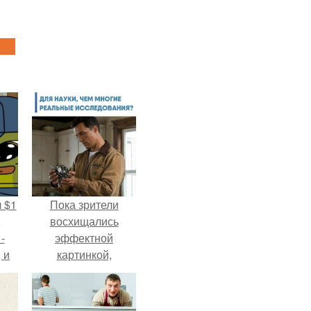
 $1
Пока зрители
,
восхищались
-
эффектной
 и
картинкой,
с
создатели фильма
х
фактически
построили одну из