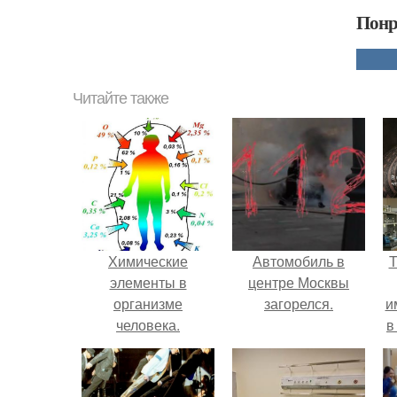
Понр
Читайте также
Химические
Автомобиль в
Т
элементы в
центре Москвы
организме
загорелся.
и
человека.
в
л