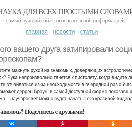
НАУКА ДЛЯ ВСЕХ ПРОСТЫМИ СЛОВАМ
самый лучший сайт c познавательной информацией.
главная
новости
статьи
ого вашего друга затипировали социо
гороскопам?
отите махнуть рукой на знакомых, доверяющих астрологиче
ок? Рука непроизвольно тянется к пистолету, когда видите
те отчаиваться из-за необходимости в очередной раз объя
оможет деррен Браун, в самой доступной форме показавши
ма, - научпросвет можно будет начать с его красивой виде
авилось? Поделитесь с друзьями!