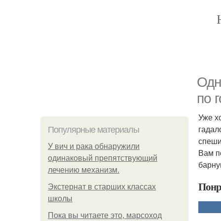
Одн
по 
Уже х
гадал
Популярные материалы
спеши
У вич и рака обнаружили
Вам п
одинаковый препятствующий
барну
лечению механизм.
Понр
Экстернат в старших классах
школы
Пока вы читаете это, марсоход