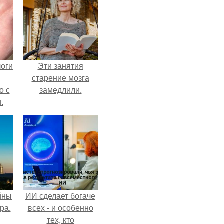
логи
Эти занятия
старение мозга
о с
замедлили.
.
йны
ИИ сделает богаче
ра.
всех - и особенно
тех, кто