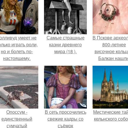
олливуд умеет не
Самые страшные
В Пскове архео
олько играть роли,
казни древнего
800-летнее
но и болеть по-
мира (18 ).
височное кольц
настоящему.
Балкан нашли
Опоссум -
В сеть просочились
Мистические та
единственный
свежие кадры со
кельнского собо
сумчатый
съёмок