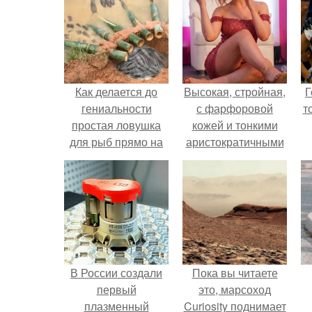
Как делается до
Высокая, стройная,
Г
гениальности
с фарфоровой
т
простая ловушка
кожей и тонкими
для рыб прямо на
аристократичными
берегу водоема.
чертами, эль
выглядит так, будто
сошла с полотна
художника.
В России создали
Пока вы читаете
первый
это, марсоход
плазменный
Curiosity поднимает