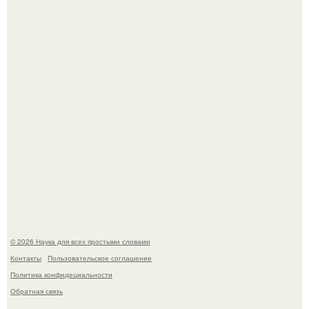
точных визуальных моделей чёрной дыры.
На этом фото легендарный наклон форварда в
исполнении Майкла Джексона и его танцоров,
бросающий вызов возможностям человеческого тела.
© 2026 Наука для всех простыми словами
Контакты
Пользовательское соглашение
Политика конфидециальности
Обратная связь