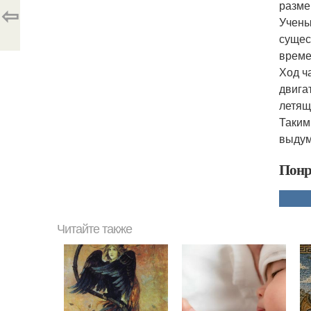
разме
⇦
Учены
сущес
време
Ход ч
двига
летящ
Таким
выдум
Понр
Читайте также