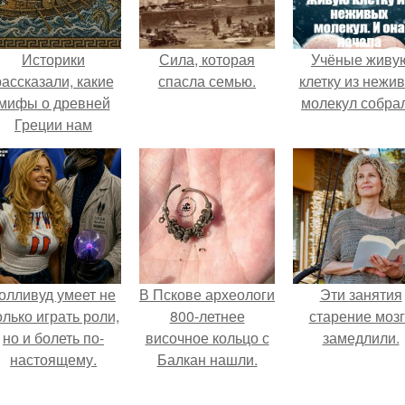
Историки
Сила, которая
Учёные живу
рассказали, какие
спасла семью.
клетку из нежи
мифы о древней
молекул собра
Греции нам
навязало кино.
олливуд умеет не
В Пскове археологи
Эти занятия
олько играть роли,
800-летнее
старение моз
но и болеть по-
височное кольцо с
замедлили.
настоящему.
Балкан нашли.