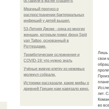
оставили в матке плаценту.
Мрачный прогноз о
распространении бактериальных
инфекций у детей вышел.
53-Летняя Джоке - одна из многих
женщин, которым помог фонд Spijt
van Tattoo, основанный в
Роттердаме.
Лишь 
Тромботические осложнения и
свои 
COVID-19: что нужно знать
обращ
Учёные живую клетку из неживых
проле
молекул собрали.
Произ
плане
Историки рассказали, какие мифы о
Иссле
древней Греции нам навязало кино.
лет. 
Коман
во вс