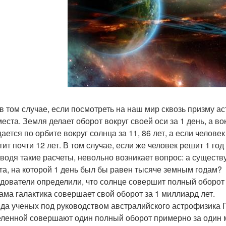
в том случае, если посмотреть на наш мир сквозь призму ас
места. Земля делает оборот вокруг своей оси за 1 день, а во
ается по орбите вокруг солнца за 11, 86 лет, а если челове
тит почти 12 лет. В том случае, если же человек решит 1 год
водя такие расчеты, невольно возникает вопрос: а существ
та, на которой 1 день был бы равен тысяче земным годам?
дователи определили, что солнце совершит полный оборот 
Сама галактика совершает свой оборот за 1 миллиард лет.
да ученых под руководством австралийского астрофизика Г
еленной совершают один полный оборот примерно за один м