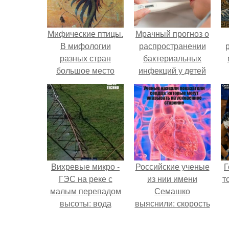
Мифические птицы.
Мрачный прогноз о
В мифологии
распространении
разных стран
бактериальных
большое место
инфекций у детей
занимают образы
вышел.
птиц.
Вихревые микро -
Российские ученые
Г
ГЭС на реке с
из нии имени
т
малым перепадом
Семашко
высоты: вода
выяснили: скорость
закручивается в
старения напрямую
бетонной камере и
зависит от