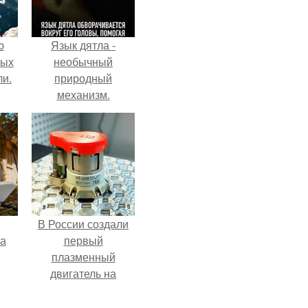
ю
Язык дятла -
вых
необычный
ли.
природный
механизм.
В России создали
га
первый
плазменный
двигатель на
криптоне.