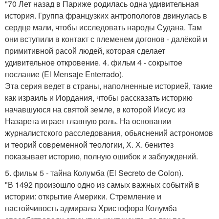
"70 Лет назад в Париже родилась одна удивительная
история. Группа французких антропологов двинулась в
сердце мали, чтобы исследовать народы Судана. Там
они вступили в контакт с племенем догонов - далёкой и
примитивной расой людей, которая сделает
удивительное откровение. 4. фильм 4 - сокрытое
послание (El Mensaje Enterrado).
Эта серия ведет в страны, наполненные историей, такие
как израиль и Иордания, чтобы рассказать историю
начавшуюся на святой земле, в которой Иисус из
Назарета играет главную роль. На основании
журналистского расследования, обьяснений астрономов
и теорий современной теологии, Х. Х. бенитез
показывает историю, полную ошибок и заблуждений.
5. фильм 5 - тайна Колумба (El Secreto de Colon).
"В 1492 произошло одно из самых важных событий в
истории: открытие Америки. Стремление и
настойчивость адмирала Христофора Колумба