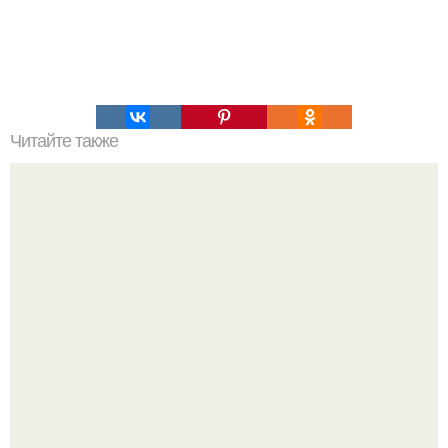
Читайте также
Как использовать золотое сечение в жизни. Золотое
сечение: как это работает.