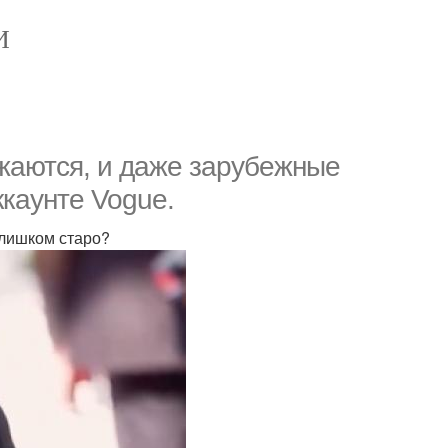
И
жаются, и даже зарубежные
каунте Vogue.
слишком старо?