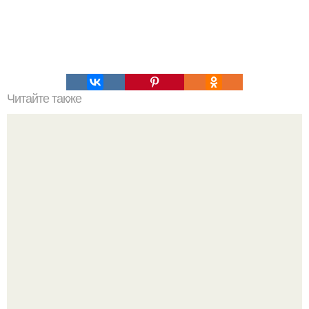
Читайте также
Философия Толстого. Философские идеи в творчестве Л.
Н. Толстого.