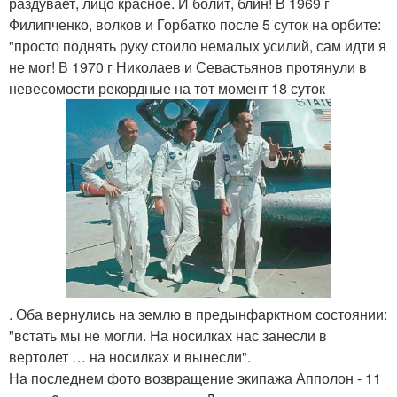
раздувает, лицо красное. И болит, блин! В 1969 г
Филипченко, волков и Горбатко после 5 суток на орбите:
"просто поднять руку стоило немалых усилий, сам идти я
не мог! В 1970 г Николаев и Севастьянов протянули в
невесомости рекордные на тот момент 18 суток
. Оба вернулись на землю в предынфарктном состоянии:
"встать мы не могли. На носилках нас занесли в
вертолет … на носилках и вынесли".
На последнем фото возвращение экипажа Апполон - 11