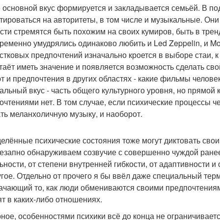
 основной вкус формируется и закладывается семьёй. В п
тироваться на авторитеты, в том числе и музыкальные. Он
асти стремятся быть похожим на своих кумиров, быть в трен
ременно умудрялись одинаково любить и Led Zeppelin, и M
стковых предпочтений изначально кроется в выборе стаи, к 
таёт иметь значение и появляется возможность сделать св
т и предпочтения в других областях - какие фильмы человек 
альный вкус - часть общего культурного уровня, но прямо
очтениями нет. В том случае, если психические процессы че
ть меланхоличную музыку, и наоборот.
елённые психические состояния тоже могут диктовать свои 
езапно обнаруживаем созвучие с совершенно чуждой ранее 
ьности, от степени внутренней гибкости, от адаптивности и
угое. Отдельно от прочего я бы ввёл даже специальный те
ачающий то, как люди обмениваются своими предпочтениями
ят в каких-либо отношениях.
ное, особенностями психики всё до конца не ограничивает