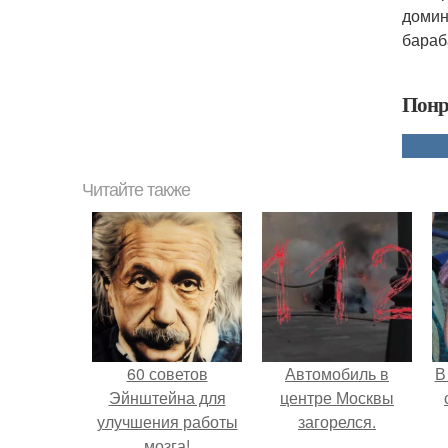
домин
бараб
Понр
Читайте также
60 советов
Автомобиль в
В
Эйнштейна для
центре Москвы
улучшения работы
загорелся.
мозга!