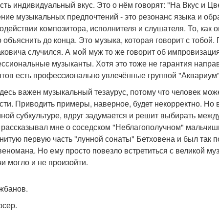
сть индивидуальный вкус. Это о нём говорят: "На Вкус и Цве
ние музыкальных предпочтений - это резонанс языка и обр
одействии композитора, исполнителя и слушателя. То, как о
 объяснить до конца. Это музыка, которая говорит с тобой
ковича случился. А мой муж то же говорит об импровизациях
ссиональные музыканты. Хотя это тоже не гарантия направ
нтов есть профессионально увлечённые группой "Аквариум"
здесь важен музыкальный тезаурус, потому что человек мож
сти. Приводить примеры, наверное, будет некорректно. Но 
ной субкультуре, вдруг задумается и решит выбирать межд
о рассказывал мне о соседском "Неблагополучном" мальчиш
нитую первую часть "лунной сонаты" Бетховена и был так п
веномана. Но ему просто повезло встретиться с великой музы
чи могло и не произойти.
жбанов.
сер.