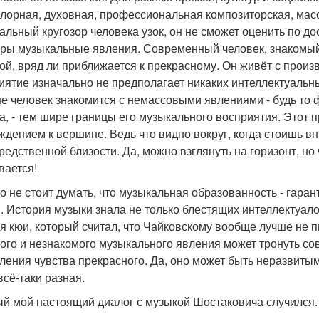
лорная, духовная, профессиональная композиторская, масс
альный кругозор человека узок, он не сможет оценить по дос
уры музыкальные явления. Современный человек, знакомый 
ой, вряд ли приближается к прекрасному. Он живёт с произ
иятие изначально не предполагает никаких интеллектуальн
е человек знакомится с немассовыми явлениями - будь то 
а, - тем шире границы его музыкального восприятия. Этот 
ждением к вершине. Ведь что видно вокруг, когда стоишь вни
редственной близости. Да, можно взглянуть на горизонт, но 
вается!
о не стоит думать, что музыкальная образованность - гарант
. История музыки знала не только блестящих интеллектуало
я кюи, который считал, что Чайковскому вообще лучше не п
ого и незнакомого музыкального явления может тронуть сов
ления чувства прекрасного. Да, оно может быть неразвитым
всё-таки разная.
й мой настоящий диалог с музыкой Шостаковича случился.