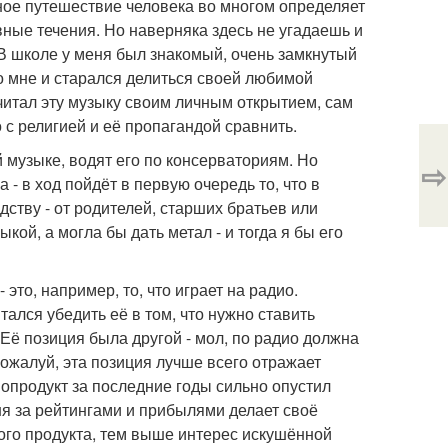
ьное путешествие человека во многом определяет
ные течения. Но наверняка здесь не угадаешь и
В школе у меня был знакомый, очень замкнутый
ко мне и старался делиться своей любимой
 считал эту музыку своим личным открытием, сам
с религией и её пропагандой сравнить.
 музыке, водят его по консерваториям. Но
⇨
- в ход пойдёт в первую очередь то, что в
дству - от родителей, старших братьев или
ой, а могла бы дать метал - и тогда я бы его
то, например, то, что играет на радио.
лся убедить её в том, что нужно ставить
 Её позиция была другой - мол, по радио должна
Пожалуй, эта позиция лучше всего отражает
опродукт за последние годы сильно опустил
ня за рейтингами и прибылями делает своё
ого продукта, тем выше интерес искушённой