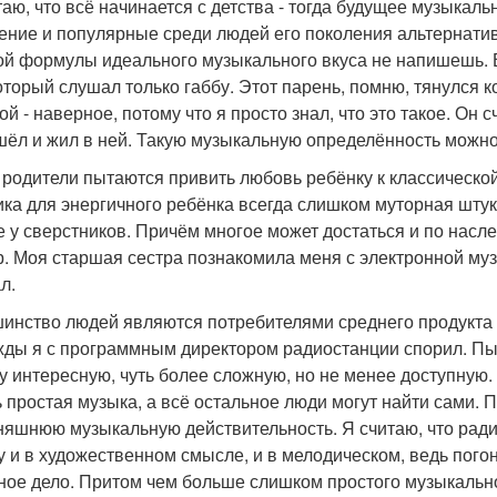
таю, что всё начинается с детства - тогда будущее музыкал
ение и популярные среди людей его поколения альтернатив
ой формулы идеального музыкального вкуса не напишешь. 
который слушал только габбу. Этот парень, помню, тянулся 
ой - наверное, потому что я просто знал, что это такое. Он
шёл и жил в ней. Такую музыкальную определённость можно 
 родители пытаются привить любовь ребёнку к классической
ика для энергичного ребёнка всегда слишком муторная штука 
е у сверстников. Причём многое может достаться и по насле
р. Моя старшая сестра познакомила меня с электронной музык
л.
инство людей являются потребителями среднего продукта - э
ды я с программным директором радиостанции спорил. Пыта
у интересную, чуть более сложную, но не менее доступную.
ь простая музыка, а всё остальное люди могут найти сами. 
няшнюю музыкальную действительность. Я считаю, что ради
у и в художественном смысле, и в мелодическом, ведь пого
ное дело. Притом чем больше слишком простого музыкальн