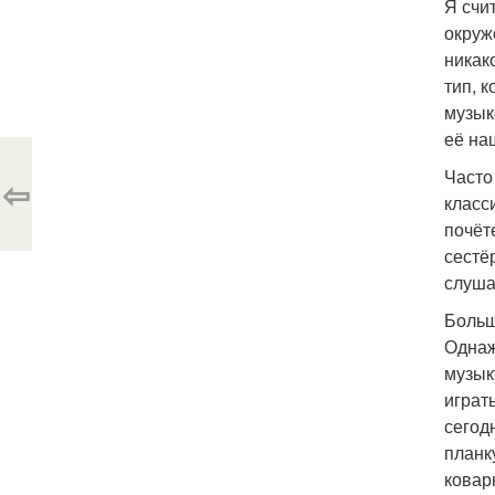
Я счи
окруж
никак
тип, 
музык
её на
Часто
⇦
класс
почёт
сестё
слуша
Больш
Однаж
музык
играт
сегод
планк
ковар