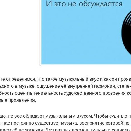
те определимся, что такое музыкальный вкус и как он прояв
асного в музыке, ощущение её внутренней гармонии, степ
бность оценить гениальность художественного прозрения ко
вые проявления.
аю, не все обладают музыкальным вкусом. Чтобы судить о 
г нас постоянно существует музыка, восприятие которой не
ваем её не замечая. Для разных времён, культур и социальн