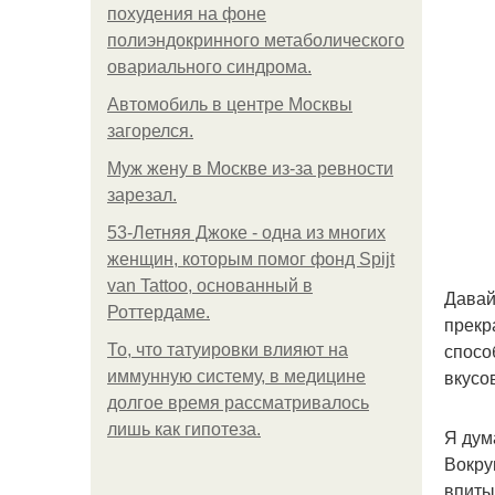
похудения на фоне
полиэндокринного метаболического
овариального синдрома.
Автомобиль в центре Москвы
загорелся.
Mуж жену в Москве из-за ревности
зарезал.
53-Летняя Джоке - одна из многих
женщин, которым помог фонд Spijt
van Tattoo, основанный в
Давай
Роттердаме.
прекр
спосо
То, что татуировки влияют на
вкусо
иммунную систему, в медицине
долгое время рассматривалось
лишь как гипотеза.
Я дум
Вокру
впиты