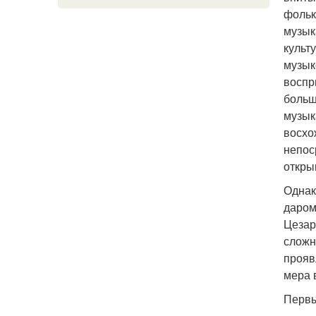
фольк
музык
культ
музык
воспр
больш
музык
восхо
непос
откры
Однак
даром
Цезар
сложн
прояв
мера 
Первы