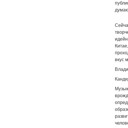
публик
дума
Сейча
творч
идейн
Китае
прохо
вкус 
Влади
Канди
Музык
врожд
опред
образ
разви
челов