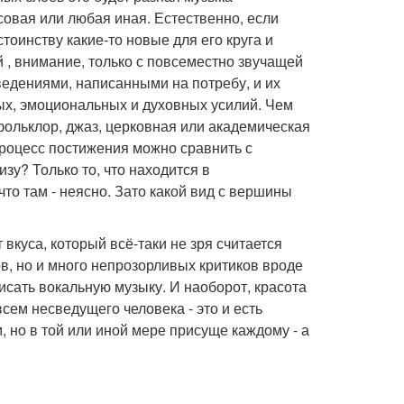
овая или любая иная. Естественно, если
тоинству какие-то новые для его круга и
, внимание, только с повсеместно звучащей
ведениями, написанными на потребу, и их
ых, эмоциональных и духовных усилий. Чем
фольклор, джаз, церковная или академическая
процесс постижения можно сравнить с
зу? Только то, что находится в
что там - неясно. Зато какой вид с вершины
 вкуса, который всё-таки не зря считается
в, но и много непрозорливых критиков вроде
исать вокальную музыку. И наоборот, красота
сем несведущего человека - это и есть
, но в той или иной мере присуще каждому - а