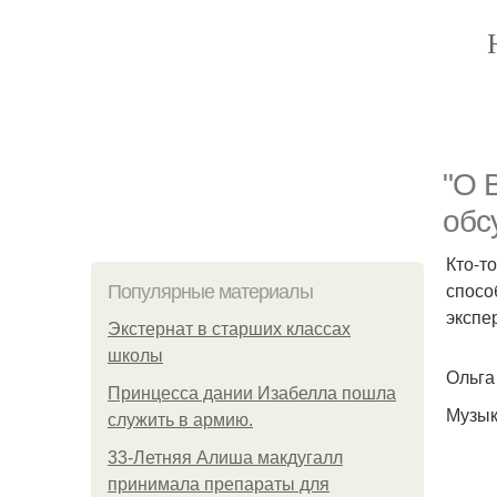
"О В
обс
Кто-т
спосо
Популярные материалы
экспе
Экстернат в старших классах
школы
Ольга
Принцесса дании Изабелла пошла
Музык
служить в армию.
33-Летняя Алиша макдугалл
принимала препараты для