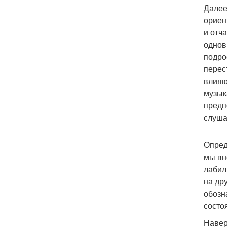
Далее
ориен
и отч
однов
подро
перес
влияю
музык
предп
слуша
Опред
мы вн
лабил
на др
обозн
состо
Навер