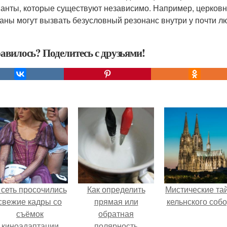
анты, которые существуют независимо. Например, церковн
аны могут вызвать безусловный резонанс внутри у почти лю
авилось? Поделитесь с друзьями!
 сеть просочились
Как определить
Мистические та
свежие кадры со
прямая или
кельнского собо
съёмок
обратная
киноадаптации
полярность