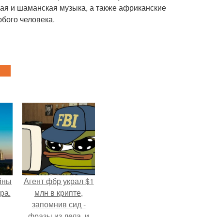
ая и шаманская музыка, а также африканские
бого человека.
йны
Агент фбр украл $1
ра.
млн в крипте,
запомнив сид -
фразы из дела, и