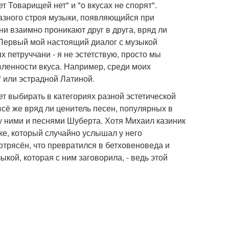
т Товарищей нет" и "о вкусах не спорят".
азного строя музыки, появляющийся при
ни взаимно проникают друг в друга, вряд ли
. Первый мой настоящий диалог с музыкой
 петруччани - я не эстетствую, просто мы
ленности вкуса. Например, среди моих
 или эстрадной Латиной.
ет выбирать в категориях разной эстетической
всё же вряд ли ценитель песен, популярных в
у ними и песнями Шуберта. Хотя Михаил казиник
ке, который случайно услышал у него
отрясён, что превратился в бетховеноведа и
кой, которая с ним заговорила, - ведь этой