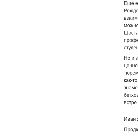
Ещё е
Рожде
взаим
можно
Шоста
профе
студе
Но и 
ценно
тюрем
как-т
знаме
бетхо
встре
Иван 
Продю