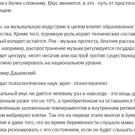
и к более сложному. Вкус меняется, и это - путь от простого
ющем.
с на музыкальную индустрию в целом влияет образованнос
ества. Кроме того, огромную роль играет техническая сост
ый колорит остаётся. Рок - музыка протеста, блатняк расск
, например, распространение музыки регулируется государст
дит цензуру, несёт негатив или настрой против существующ
можно регулировать на национальном уровне.
мир Дашевский.
дат психологических наук, врач - психотерапевт.
альный вкус не даётся человеку раз и навсегда - это вещь 
ённым разве что на 10%, а приобретённым на оставшиеся 
елённым заложенным темпераментом и внутренним ритмом,
ом вибрируют клетки. Так что на первом этапе многое в бу
тия и даже того, что во время беременности слушала мама.
ека резонировать с его состоянием, если он будет слышать 