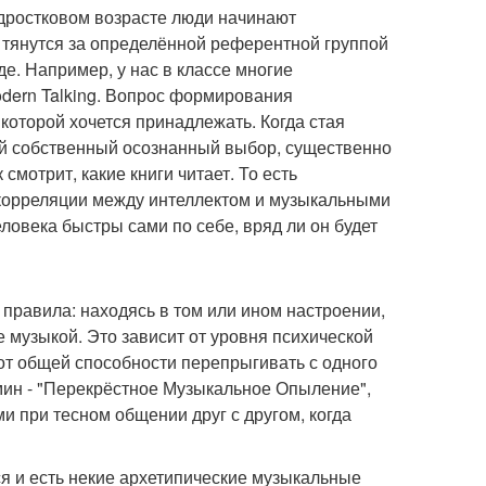
одростковом возрасте люди начинают
и тянутся за определённой референтной группой
де. Например, у нас в классе многие
odern Talking. Вопрос формирования
которой хочется принадлежать. Когда стая
ой собственный осознанный выбор, существенно
смотрит, какие книги читает. То есть
й корреляции между интеллектом и музыкальными
ловека быстры сами по себе, вряд ли он будет
правила: находясь в том или ином настроении,
музыкой. Это зависит от уровня психической
 от общей способности перепрыгивать с одного
рмин - "Перекрёстное Музыкальное Опыление",
 при тесном общении друг с другом, когда
ся и есть некие архетипические музыкальные