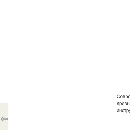
Совре
древн
инстр
⇦