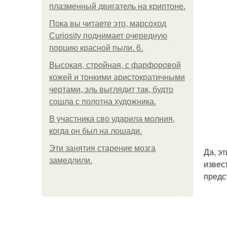
плазменный двигатель на криптоне.
Пока вы читаете это, марсоход
Curiosity поднимает очередную
порцию красной пыли. 6.
Высокая, стройная, с фарфоровой
кожей и тонкими аристократичными
чертами, эль выглядит так, будто
сошла с полотна художника.
В участника сво ударила молния,
когда он был на лошади.
Эти занятия старение мозга
Да, э
замедлили.
извес
предс