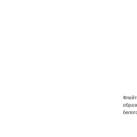
Флейт
образ
белог