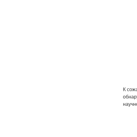
К сож
обнар
научн