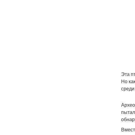
Эта п
Но ка
среди
Архео
пытал
обнар
Вмест