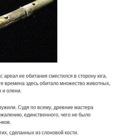
с ареал ее обитания сместился в сторону юга.
в те времена здесь обитало множество животных,
 и олени.
ружили. Судя по всему, древние мастера
ожалению, единственного, чего не было
нков.
их, сделанных из слоновой кости.