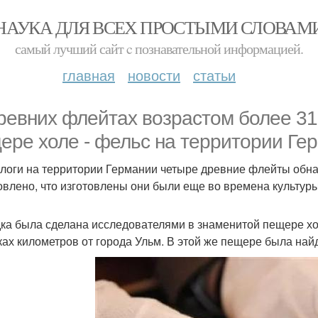
НАУКА ДЛЯ ВСЕХ ПРОСТЫМИ СЛОВАМ
самый лучший сайт c познавательной информацией.
главная
новости
статьи
ревних флейтах возрастом более 31 
ере холе - фельс на территории Ге
логи на территории Германии четыре древние флейты обна
овлено, что изготовлены они были еще во времена культуры
ка была сделана исследователями в знаменитой пещере хол
ках километров от города Ульм. В этой же пещере была на