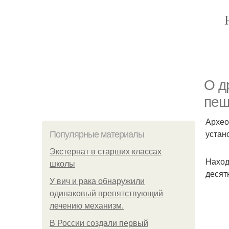
О д
пещ
Архео
устан
Популярные материалы
Экстернат в старших классах
Наход
школы
десят
У вич и рака обнаружили
одинаковый препятствующий
лечению механизм.
В России создали первый