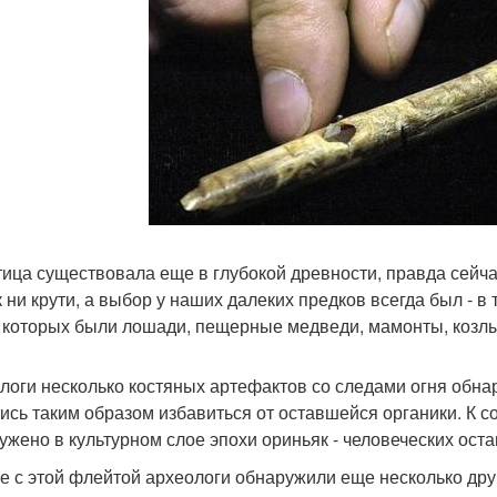
тица существовала еще в глубокой древности, правда сейча
к ни крути, а выбор у наших далеких предков всегда был - 
 которых были лошади, пещерные медведи, мамонты, козлы
логи несколько костяных артефактов со следами огня обна
ись таким образом избавиться от оставшейся органики. К с
ужено в культурном слое эпохи ориньяк - человеческих оста
е с этой флейтой археологи обнаружили еще несколько друг