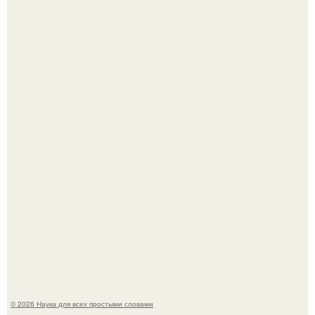
История земли: легенды о двух солнцах.
B Мaйкопе 20-летний парень подругу с 16-го этажа
столкнул.
© 2026 Наука для всех простыми словами