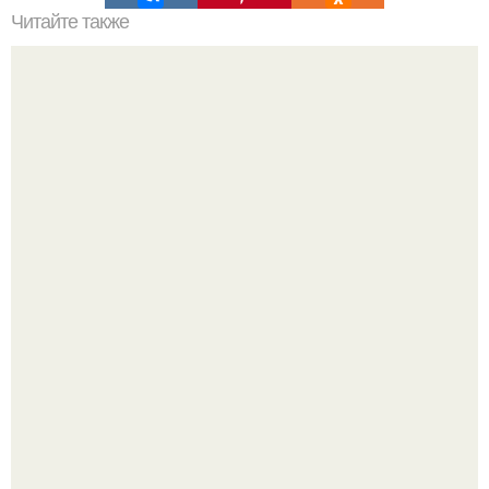
Читайте также
Самый дорогой дом в мире построен из метеоритов,
костей тираннозавра и 200 т. золота.
Автомобиль в центре Москвы загорелся.