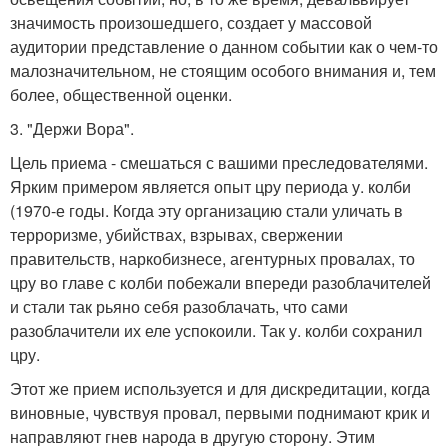
значимость произошедшего, создает у массовой
аудитории представление о данном событии как о чем-то
малозначительном, не стоящим особого внимания и, тем
более, общественной оценки.
3. "Держи Вора".
Цель приема - смешаться с вашими преследователями.
Ярким примером является опыт цру периода у. колби
(1970-е годы. Когда эту организацию стали уличать в
терроризме, убийствах, взрывах, свержении
правительств, наркобизнесе, агентурных провалах, то
цру во главе с колби побежали впереди разоблачителей
и стали так рьяно себя разоблачать, что сами
разоблачители их еле успокоили. Так у. колби сохранил
цру.
Этот же прием используется и для дискредитации, когда
виновные, чувствуя провал, первыми поднимают крик и
направляют гнев народа в другую сторону. Этим