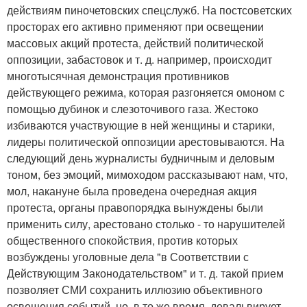
действиям пиночетовских спецслужб. На постсоветских
просторах его активно применяют при освещении
массовых акций протеста, действий политической
оппозиции, забастовок и т. д. например, происходит
многотысячная демонстрация противников
действующего режима, которая разгоняется омоном с
помощью дубинок и слезоточивого газа. Жестоко
избиваются участвующие в ней женщины и старики,
лидеры политической оппозиции арестовываются. На
следующий день журналисты будничным и деловым
тоном, без эмоций, мимоходом рассказывают нам, что,
мол, накануне была проведена очередная акция
протеста, органы правопорядка вынуждены были
применить силу, арестовано столько - то нарушителей
общественного спокойствия, против которых
возбуждены уголовные дела "в Соответствии с
Действующим Законодательством" и т. д. такой прием
позволяет СМИ сохранить иллюзию объективного
освещения событий, но, в то же время, девальвирует