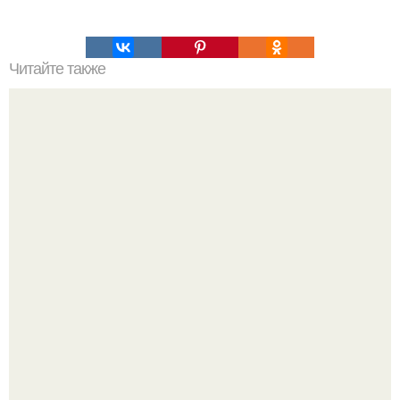
Читайте также
Необычные иллюзии и неврологические синдромы могут
показать, насколько причудливо может вести себя
человеческий мозг.