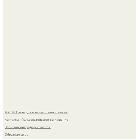
То, что татуировки влияют на иммунную систему, в
медицине долгое время рассматривалось лишь как
гипотеза.
ИИ сделает богаче всех - и особенно тех, кто
зарабатывает меньше всего.
© 2026 Наука для всех простыми словами
Контакты
Пользовательское соглашение
Политика конфидециальности
Обратная связь