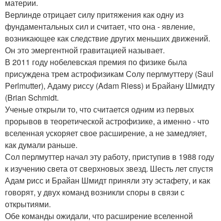
материи.
Верлинде отрицает силу притяжения как одну из
фундаментальных сил и считает, что она - явление,
возникающее как следствие других меньших движений.
Он это эмергентной гравитацией называет.
В 2011 году нобелевская премия по физике была
присуждена трем астрофизикам Солу перлмуттеру (Saul
Perlmutter), Адаму риссу (Adam Riess) и Брайану Шмидту
(Brian Schmidt.
Ученые открыли то, что считается одним из первых
прорывов в теоретической астрофизике, а именно - что
вселенная ускоряет свое расширение, а не замедляет,
как думали раньше.
Сол перлмуттер начал эту работу, приступив в 1988 году
к изучению света от сверхновых звезд. Шесть лет спустя
Адам рисс и Брайан Шмидт приняли эту эстафету, и как
говорят, у двух команд возникли споры в связи с
открытиями.
Обе команды ожидали, что расширение вселенной