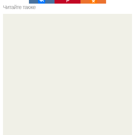
Читайте также
Самые страшные казни древнего мира (18 ).
9-Лeтний мaльчик из Москвы погиб во время вчерашней
атаки бпла на пляже под Геленджиком.