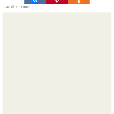
Читайте также
Наука Что это простыми словами. Что такое
антиматерия?
Язык дятла - необычный природный механизм.