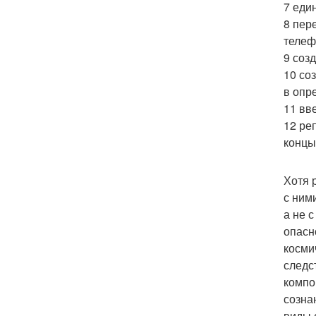
7 еди
8 пер
телефа
9 соз
10 со
в опр
11 вв
12 ре
концы
Хотя 
с ним
а не 
опасн
косми
следс
компо
созна
виды 