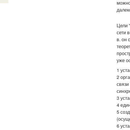
можно
далек
Цели 
сети 
в. он
теоре
прост
уже о
1 уст
2 орг
связи
синхр
3 уст
4 еди
5 соз
(осущ
6 уст