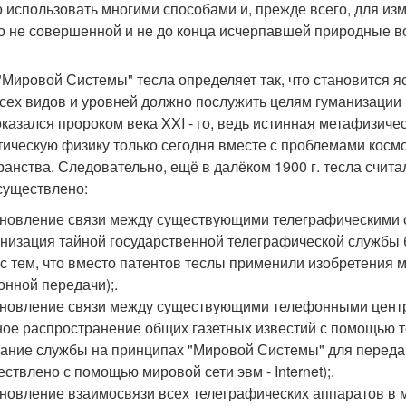
 использовать многими способами и, прежде всего, для из
о не совершенной и не до конца исчерпавшей природные в
"Мировой Системы" тесла определяет так, что становится 
всех видов и уровней должно послужить целям гуманизации 
 оказался пророком века XXI - го, ведь истинная метафизич
тическую физику только сегодня вместе с проблемами косм
ранства. Следовательно, ещё в далёком 1900 г. тесла счита
существлено:
ановление связи между существующими телеграфическими с
анизация тайной государственной телеграфической службы 
 с тем, что вместо патентов теслы применили изобретения 
онной передачи);.
ановление связи между существующими телефонными центр
ное распространение общих газетных известий с помощью т
дание службы на принципах "Мировой Системы" для переда
ествлено с помощью мировой сети эвм - Internet);.
ановление взаимосвязи всех телеграфических аппаратов в м