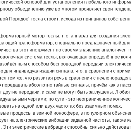
логической основой для установления глобального информа
рному объединению уже во многом проявляет свои тенденц
вой Порядок" тесла строит, исхода из принципов собствен
форматорный мотор теслы, т. е. аппарат для создания эле
ающий трансформатор, специально предназначенный для 
ричества этот инструмент по своему значению аналогичен т
оволочная система теслы, включающая определённое колич
взойдённым способом беспроводной передачи электрическо
р для индивидуализации сигнала, что, в сравнении с прим
тся тем же, что развитая речь в сравнении с нечленоразде
 передавать абсолютно тайные сигналы, причём как в пассив
т другие передачи, и сами не могут быть заглушены. Люба
идуальными чертами; по сути - это неограниченное количес
вовать на одной или двух частотах без взаимных помех.
вые процессы в земной ионосфере, в популярном объяснени
рует на электрические вибрации заданной частоты, так же 
. Эти электрические вибрации способны сильно действоват