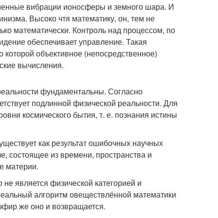
ременные вибрации ионосферы и земного шара. И
инизма. Высоко чтя математику, он, тем не
ько математически. Контроль над процессом, по
идение обеспечивает управление. Такая
по которой объективное (непосредственное)
ские вычисления.
реальности фундаментальны. Согласно
ветствует подлинной физической реальности. Для
овни космического бытия, т. е. познания истины
существует как результат ошибочных научных
, состоящее из времени, пространства и
е материи.
о не является физической категорией и
 реальный алгоритм овеществлённой математики
 эфир же оно и возвращается.