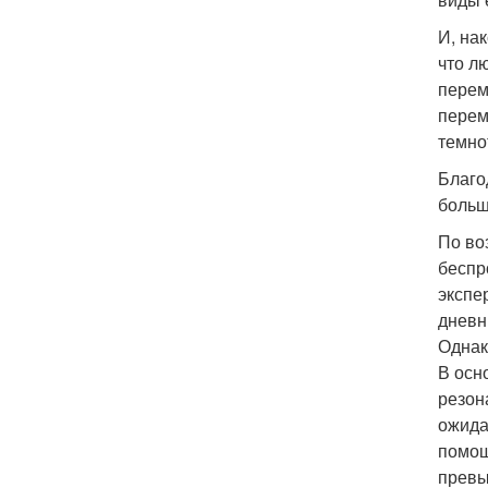
И, на
что л
перем
перем
темно
Благо
больш
По во
беспр
экспе
дневн
Однак
В осн
резон
ожида
помощ
превы