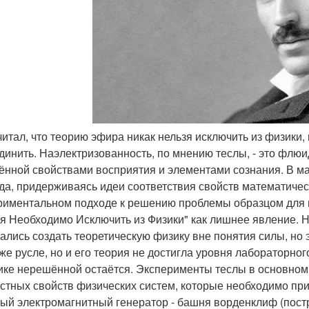
считал, что теорию эфира никак нельзя исключить из физики
динить. Наэлектризованность, по мнению теслы, - это флю
ённой свойствами восприятия и элементами сознания. В м
да, придерживаясь идеи соответствия свойств математичес
риментальном подходе к решению проблемы образцом для 
я Необходимо Исключить из Физики" как лишнее явление. Над
ались создать теоретическую физику вне понятия силы, но э
 же русле, но и его теория не достигла уровня лабораторн
ике нерешённой остаётся. Эксперименты теслы в основном
стных свойств физических систем, которые необходимо при
ый электромагнитный генератор - башня ворденклиф (пост