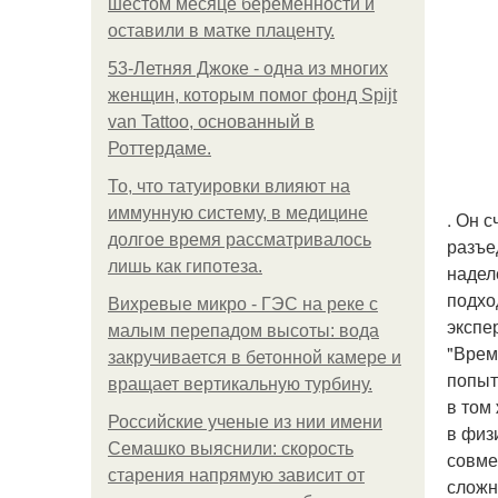
шестом месяце беременности и
оставили в матке плаценту.
53-Летняя Джоке - одна из многих
женщин, которым помог фонд Spijt
van Tattoo, основанный в
Роттердаме.
То, что татуировки влияют на
иммунную систему, в медицине
. Он 
долгое время рассматривалось
разъе
лишь как гипотеза.
надел
подхо
Вихревые микро - ГЭС на реке с
экспе
малым перепадом высоты: вода
"Врем
закручивается в бетонной камере и
попыт
вращает вертикальную турбину.
в том
Российские ученые из нии имени
в физ
Семашко выяснили: скорость
совме
старения напрямую зависит от
сложн