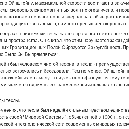
сно Эйнштейну, максимальной скорости достигают в вакууме, 
еслы скорость электромагнитных волн не ограничена, и пр
ипе возможен перенос волн и энергии на любые расстояния,
 проходящих сквозь землю, намного превышает скорость све
говорах с приятелями тесла часто опровергал некоторые и
зны пространства. Он считал, что этим нарушается закон де
ных Гравитационных Полей Образуется Закруглённость Про
о Было бы Выпрямляться".
ейн был человеком чистой теории, а тесла - преимуществен
чёных встречались и беседовали. Тем не менее, Эйнштейн п
из важнейших его заслуг в науке - многофазную систему ген
ему, является одним из его наименее значительных открыти
ды теслы.
омнения, что тесла был наделён сильным чувством единств
сть своей "Мировой Системы", объявленной в 1900 г., он 
ческой и технологической сети современных мировых телек