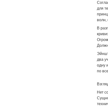
Согла
для т
принц
волн,
В раз
криви
Огром
Должн
Эйншт
два у
одну 
по вс
Взгля
Нет с
Сущно
техни