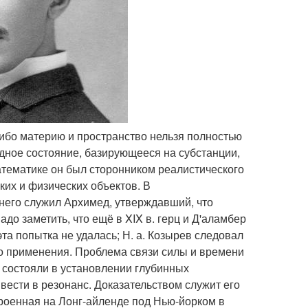
, ибо материю и пространство нельзя полностью
идное состояние, базирующееся на субстанции,
атематике он был сторонником реалистического
ких и физических объектов. В
него служил Архимед, утверждавший, что
о заметить, что ещё в XIX в. герц и Д'аламбер
та попытка не удалась; Н. а. Козырев следовал
ого применения. Проблема связи силы и времени
 состояли в установлении глубинных
вести в резонанс. Доказательством служит его
роенная на Лонг-айленде под Нью-йорком в