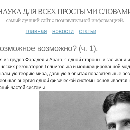
НАУКА ДЛЯ ВСЕХ ПРОСТЫМИ СЛОВАМ
самый лучший сайт c познавательной информацией.
главная
новости
статьи
озможное возможно? (ч. 1).
 из трудов Фарадея и Араго, с одной стороны, и гальвани и 
ических резонаторов Гельмгольца и модифицированной моде
нальную теорию мира, давшую в опытах поразительные резу
сеобщая энергия одной физической системы основывается н
аний частей системы