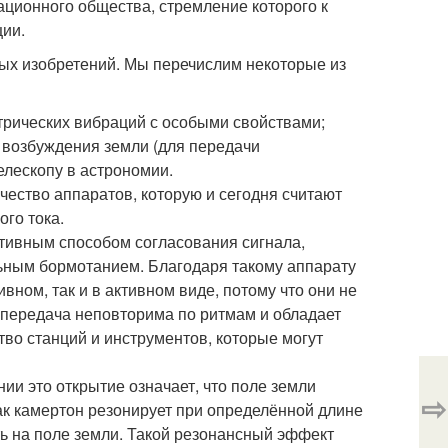
ционного общества, стремление которого к
ии.
ных изобретений. Мы перечислим некоторые из
ктрических вибраций с особыми свойствами;
возбуждения земли (для передачи
елескопу в астрономии.
ество аппаратов, которую и сегодня считают
го тока.
итивным способом согласования сигнала,
льным бормотанием. Благодаря такому аппарату
ном, так и в активном виде, потому что они не
я передача неповторима по ритмам и обладает
тво станций и инструментов, которые могут
и это открытие означает, что поле земли
⇨
как камертон резонирует при определённой длине
ь на поле земли. Такой резонансный эффект