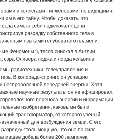
сорами и коллегами - инженерами, не видящими,
шим в его тайну. Чтобы доказать, что
тесла самого себя подключал к цепи
онстрируя разрядку собственного тела в
охваченным языками голубоватого пламени.
ные Феномены"), тесла снискал в Англии
а, сэра Оливера лоджа и лорда кельвина.
лемы радиотехники, телеуправления и
терь. В колорадо-спрингс он успешно
и беспроволочной передачей энергии. Хотя
о важные научные результаты он не афишировал.
еспроволочного переноса энергии и информации.
ительные изобретения, каковыми были
ающий трансформатор, от которого учёный
назначенный для возбуждения земли. С его
разрядку столь мощную, что она по силе
алившее добела более 200 лампочек,