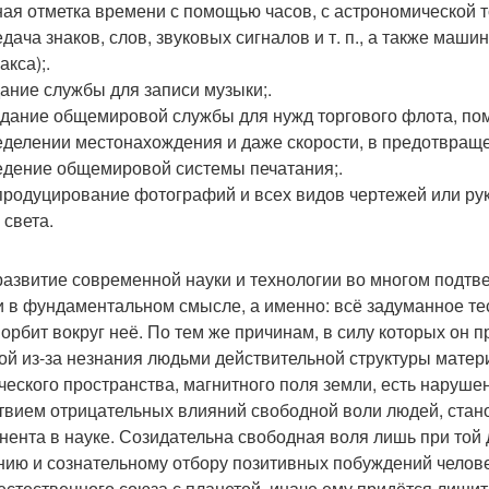
ная отметка времени с помощью часов, с астрономической 
едача знаков, слов, звуковых сигналов и т. п., а также маш
кса);.
дание службы для записи музыки;.
здание общемировой службы для нужд торгового флота, по
еделении местонахождения и даже скорости, в предотвращени
едение общемировой системы печатания;.
продуцирование фотографий и всех видов чертежей или ру
 света.
развитие современной науки и технологии во многом подтв
и в фундаментальном смысле, а именно: всё задуманное те
с орбит вокруг неё. По тем же причинам, в силу которых он
ой из-за незнания людьми действительной структуры матери
ческого пространства, магнитного поля земли, есть наруше
твием отрицательных влияний свободной воли людей, стано
нента в науке. Созидательна свободная воля лишь при той 
нию и сознательному отбору позитивных побуждений человеч
естественного союза с планетой, иначе ему придётся лишит