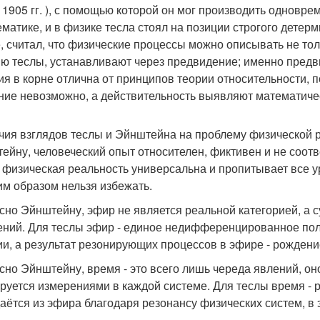
- 1905 гг. ), с помощью которой он мог производить однов
ематике, и в физике тесла стоял на позиции строгого детерм
, считал, что физические процессы можно описывать не тол
ю теслы, устанавливают через предвидение; именно предв
ия в корне отлична от принципов теории относительности, 
ние невозможно, а действительность выявляют математиче
чия взглядов теслы и Эйнштейна на проблему физической 
ейну, человеческий опыт относителен, фиктивен и не соот
 физическая реальность универсальна и пропитывает все ур
им образом нельзя избежать.
сно Эйнштейну, эфир не является реальной категорией, а 
ений. Для теслы эфир - единое недифференцированное поле
ии, а результат резонирующих процессов в эфире - рождени
сно Эйнштейну, время - это всего лишь череда явлений, он
руется измерениями в каждой системе. Для теслы время -
даётся из эфира благодаря резонансу физических систем, в