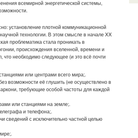
менения всемирной энергетической системы,
озможности.
ясно: установление плотной коммуникационной
научной технологии. В этом смысле в начале XX
еская проблематика стала проникать в
огонии, происхождения вселенной, времени и
л, что необходимо следующее (и это всё почти
танциями или центрами всего мира;.
без возможности её глушить (не осуществлено в
маркони, требующие особой частоты для каждой
ами или станциями на земле;.
елеграфа и телефона;.
чи сведений с исключительно частной целью
ире;.