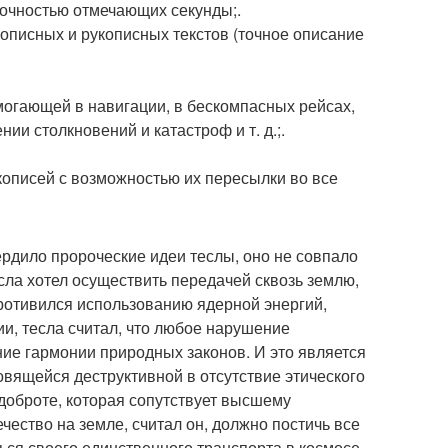
точностью отмечающих секунды;.
инописных и рукописных текстов (точное описание
могающей в навигации, в бескомпасных рейсах,
и столкновений и катастроф и т. д.;.
кописей с возможностью их пересылки во все
ердило пророческие идеи теслы, оно не совпало
сла хотел осуществить передачей сквозь землю,
 противился использованию ядерной энергий,
и, тесла считал, что любое нарушение
ние гармонии природных законов. И это является
вящейся деструктивной в отсутствие этического
доброте, которая сопутствует высшему
ество на земле, считал он, должно постичь все
ься своего единственного транспорта в космосе.