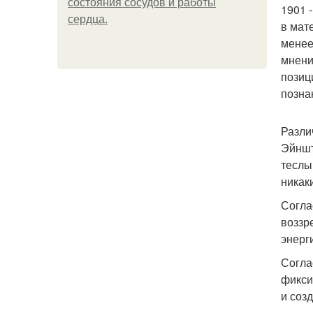
состояния сосудов и работы
1901 
сердца.
в мат
менее
мнени
позиц
позна
Разли
Эйншт
теслы
никак
Согла
воззр
энерг
Согла
фикси
и соз