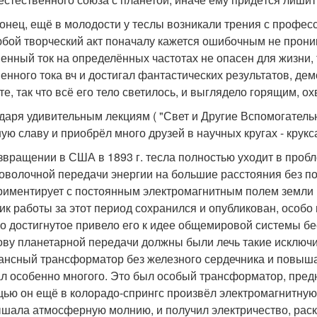
конец, ещё в молодости у теслы возникали трения с профес
юбой творческий акт поначалу кажется ошибочным не проник
енный ток на определённых частотах не опасен для жизни, 
енного тока вч и достигал фантастических результатов, дем
те, так что всё его тело светилось, и выглядело горящим, 
даря удивительным лекциям ( "Свет и Другие Вспомогатель
ую славу и приобрёл много друзей в научных кругах - крукс
звращении в США в 1893 г. тесла полностью уходит в проб
оволочной передачи энергии на большие расстояния без по
риментирует с постоянным электромагнитным полем земли 
ик работы за этот период сохранился и опубликован, особ
о достигнутое привело его к идее общемировой системы б
ову планетарной передачи должны были лечь такие исключ
ансный трансформатор без железного сердечника и повыш
л особенно многого. Это был особый трансформатор, пред
ью он ещё в колорадо-спрингс произвёл электромагнитную 
шала атмосферную молнию, и получил электричество, раск