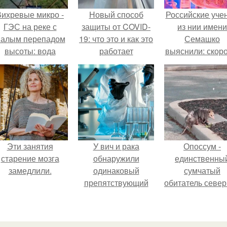
Вихревые микро -
Новый способ
Российские уче
ГЭС на реке с
защиты от COVID-
из нии имени
алым перепадом
19: что это и как это
Семашко
высоты: вода
работает
выяснили: скоро
закручивается в
старения напря
етонной камере и
зависит от
вращает
состояния сосу
вертикальную
и работы сердц
турбину.
Эти занятия
У вич и рака
Опоссум -
старение мозга
обнаружили
единственны
замедлили.
одинаковый
сумчатый
препятствующий
обитатель севе
лечению механизм.
америки.