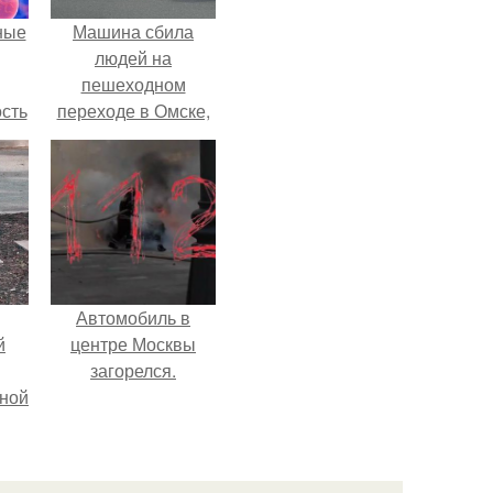
ные
Машина сбила
людей на
пешеходном
сть
переходе в Омске,
мую
пострадали 8
человек.
дов
а.
Автомобиль в
й
центре Москвы
загорелся.
рной