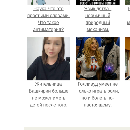
Наука Что это
Язык дятла -
простыми словами.
необычный
Что такое
природный
м
антиматерия?
механизм.
б
Жительница
Голливуд умеет не
Башкирии больше
только играть роли,
не может иметь
но и болеть по-
детей после того,
настоящему.
как медики сделали
ей аборт на шестом
месяце