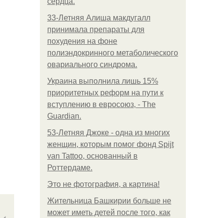
сердца.
33-Летняя Алиша макдугалл
принимала препараты для
похудения на фоне
полиэндокринного метаболического
овариального синдрома.
Украина выполнила лишь 15%
приоритетных реформ на пути к
вступлению в евросоюз, - The
Guardian.
53-Летняя Джоке - одна из многих
женщин, которым помог фонд Spijt
van Tattoo, основанный в
Роттердаме.
Это не фотография, а картина!
Жительница Башкирии больше не
может иметь детей после того, как