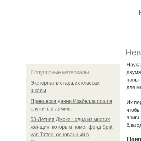
Нев
Наука
двумя
Популярные материалы
попыт
Экстернат в старших классах
для м
школы
Принцесса дании Изабелла пошла
Их пе
служить в армию.
чтобы
привы
53-Летняя Джоке - одна из многих
благо
женщин, которым помог фонд Spijt
van Tattoo, основанный в
Понр