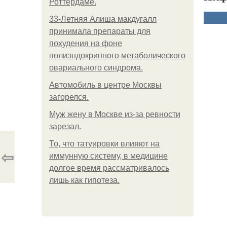
Роттердаме.
33-Летняя Алиша макдугалл
принимала препараты для
похудения на фоне
полиэндокринного метаболического
овариального синдрома.
Автомобиль в центре Москвы
загорелся.
Mуж жену в Москве из-за ревности
зарезал.
То, что татуировки влияют на
⇦
иммунную систему, в медицине
долгое время рассматривалось
лишь как гипотеза.