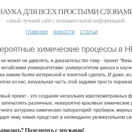
НАУКА ДЛЯ ВСЕХ ПРОСТЫМИ СЛОВАМ
самый лучший сайт c познавательной информацией.
главная
новости
статьи
ероятные химические процессы в H
 не может не удивлять, и доказательство тому - проект "Beau
 китайскими университетами: университетом цинхуа и науч
ка химию более интересной и понятной сделать. И даже, ес
ногих из нас, визуальная часть этой задумки просто поражае
рвый проект - это создание нескольких короткометражных ф
 запечатлеть различные, невероятно красивые химические р
чного антуража химических лабораторий: пробирок, мерных
даря чему химия предстает в неожиданно увлекательном св
авилось? Поделитесь с друзьями!