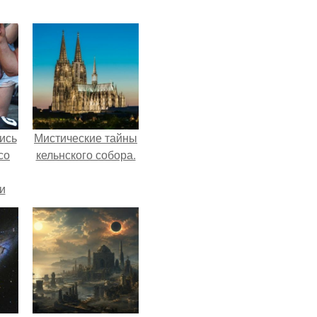
ись
Мистические тайны
со
кельнского собора.
и
всё
о
ган