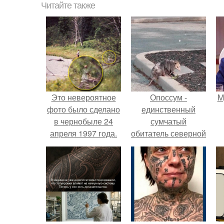
Читайте также
Это невероятное
Опоссум -
M
фото было сделано
единственный
в чернобыле 24
сумчатый
апреля 1997 года.
обитатель северной
америки.