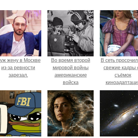
уж жену в Москве
Во время второй
В сеть просочил
из-за ревности
мировой войны
свежие кадры 
зарезал.
американские
съёмок
войска
киноадаптаци
использовали код,
"Рапунцель", и 
который так никогда
внимание
и не был взломан
моментальн
противниками.
оказалось
приковано к Ти
крофт.