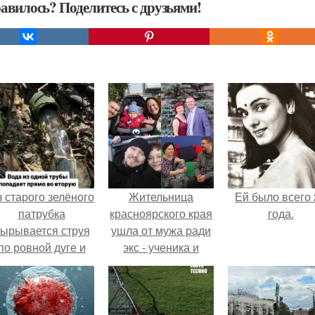
авилось? Поделитесь с друзьями!
 старого зелёного
Жительница
Ей было всего 
патрубка
красноярского края
года.
ырывается струя
ушла от мужа ради
по ровной дуге и
экс - ученика и
точно попадает в
родила в 50 лет.
тверстие нижней
трубы.