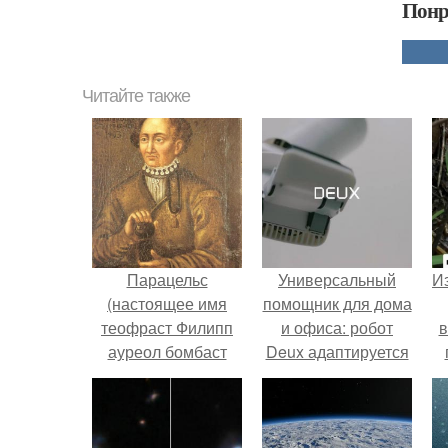
Понр
Читайте также
Парацельс
Универсальный
Из
(настоящее имя
помощник для дома
теофраст Филипп
и офиса: робот
в
ауреол бомбаст
Deux адаптируется
фон гогенгейм)
к разным задачам.
(1493 - 1541).
о