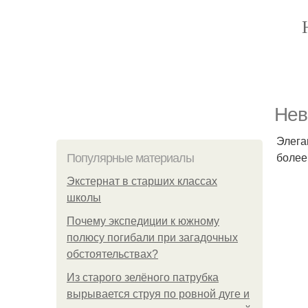
Нев
Элега
более
Популярные материалы
Экстернат в старших классах
школы
Почему экспедиции к южному
полюсу погибали при загадочных
обстоятельствах?
Из старого зелёного патрубка
вырывается струя по ровной дуге и