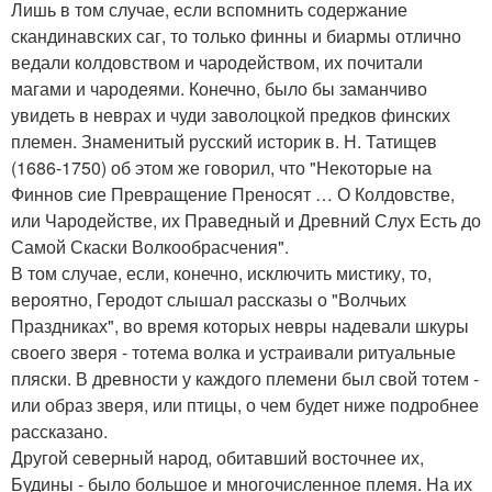
Лишь в том случае, если вспомнить содержание
скандинавских саг, то только финны и биармы отлично
ведали колдовством и чародейством, их почитали
магами и чародеями. Конечно, было бы заманчиво
увидеть в неврах и чуди заволоцкой предков финских
племен. Знаменитый русский историк в. Н. Татищев
(1686-1750) об этом же говорил, что "Некоторые на
Финнов сие Превращение Преносят … О Колдовстве,
или Чародействе, их Праведный и Древний Слух Есть до
Самой Скаски Волкообрасчения".
В том случае, если, конечно, исключить мистику, то,
вероятно, Геродот слышал рассказы о "Волчьих
Праздниках", во время которых невры надевали шкуры
своего зверя - тотема волка и устраивали ритуальные
пляски. В древности у каждого племени был свой тотем -
или образ зверя, или птицы, о чем будет ниже подробнее
рассказано.
Другой северный народ, обитавший восточнее их,
Будины - было большое и многочисленное племя. На их