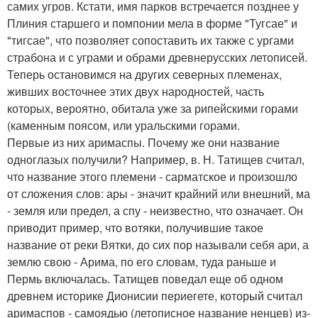
самих угров. Кстати, имя парков встречается позднее у
Плиния старшего и помпонии мела в форме "Тугсае" и
"тигсае", что позволяет сопоставить их также с ургами
страбона и с уграми и обрами древнерусских летописей.
Теперь остановимся на других северных племенах,
живших восточнее этих двух народностей, часть
которых, вероятно, обитала уже за рипейскими горами
(каменным поясом, или уральскими горами.
Первые из них аримаспы. Почему же они название
одноглазых получили? Например, в. Н. Татищев считал,
что название этого племени - сарматское и произошло
от сложения слов: ары - значит крайний или внешний, ма
- земля или предел, а спу - неизвестно, что означает. Он
приводит пример, что вотяки, получившие такое
название от реки Вятки, до сих пор называли себя ари, а
землю свою - Арима, по его словам, туда раньше и
Пермь включалась. Татищев поведал еще об одном
древнем историке Дионисии периегете, который считал
аримаспов - самоядью (летописное название ненцев) из-