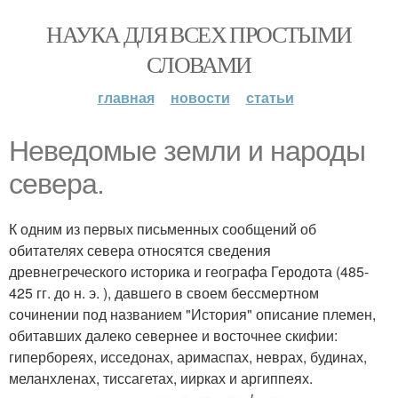
НАУКА ДЛЯ ВСЕХ ПРОСТЫМИ
СЛОВАМИ
главная
новости
статьи
Неведомые земли и народы
севера.
К одним из первых письменных сообщений об
обитателях севера относятся сведения
древнегреческого историка и географа Геродота (485-
425 гг. до н. э. ), давшего в своем бессмертном
сочинении под названием "История" описание племен,
обитавших далеко севернее и восточнее скифии:
гипербореях, исседонах, аримаспах, неврах, будинах,
меланхленах, тиссагетах, иирках и аргиппеях.