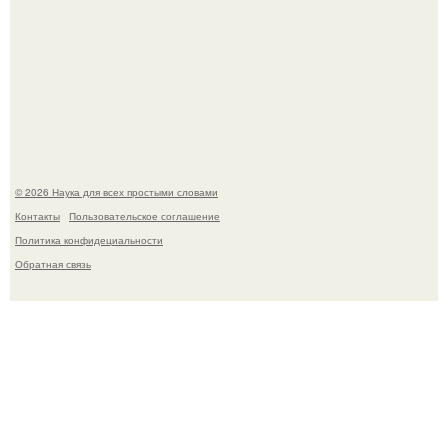
Эти занятия старение мозга замедлили.
© 2026 Наука для всех простыми словами
Контакты
Пользовательское соглашение
Политика конфидециальности
Обратная связь