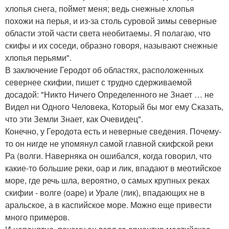
хлопья снега, поймет меня; ведь снежные хлопья
похожи на перья, и из-за столь суровой зимы северные
области этой части света необитаемы. Я полагаю, что
скифы и их соседи, образно говоря, называют снежные
хлопья перьями".
В заключение Геродот об областях, расположенных
севернее скифии, пишет с трудно сдерживаемой
досадой: "Никто Ничего Определенного не Знает … не
Видел ни Одного Человека, Который бы мог ему Сказать,
что эти Земли Знает, как Очевидец".
Конечно, у Геродота есть и неверные сведения. Почему-
то он нигде не упомянул самой главной скифской реки
Ра (волги. Наверняка он ошибался, когда говорил, что
какие-то большие реки, оар и лик, впадают в меотийское
море, где речь шла, вероятно, о самых крупных реках
скифии - волге (оаре) и Урале (лик), впадающих не в
аральское, а в каспийское море. Можно еще привести
много примеров.