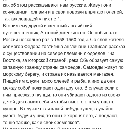
как об этом рассказывают нам русские. Живут они
кочующими толпами и в свои повозки впрягают оленей,
так как лошадей у них нет".
Вторил ему другой известный английский
путешественник, Антоний дженкинсон. Он побывал в
России несколько раз в 1558-1560 годы. Со слов жителя
холмогор Федора товтигина англичанин записал рассказ
о существовании на севере племени людоедов: "на
Востоке, за югорской страной, река Обь образует самую
западную границу страны самоедов. Самоеды живут по
морскому берегу, и страна их называется мангазея.
Пищей им служит мясо оленей и рыба, а иногда они
между собой пожирают один другого. В случае если к
ним приезжают купцы, то они убивают одного из своих
детей для самих себя и чтобы вместе с тем угощать
купцов. В случае если какой-нибудь купец случайно
умрет, будучи у них, то они не хоронят его, а поедают,
точно так же, как и своих земляков".