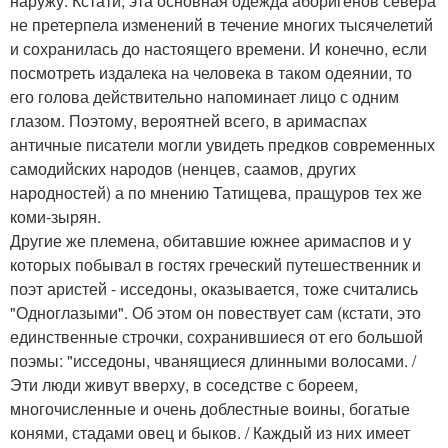
наружу. Кстати, эта основная одежда аборигенов севера
не претерпела изменений в течение многих тысячелетий
и сохранилась до настоящего времени. И конечно, если
посмотреть издалека на человека в таком одеянии, то
его голова действительно напоминает лицо с одним
глазом. Поэтому, вероятней всего, в аримаспах
античные писатели могли увидеть предков современных
самодийских народов (ненцев, саамов, других
народностей) а по мнению Татищева, пращуров тех же
коми-зырян.
Другие же племена, обитавшие южнее аримаспов и у
которых побывал в гостях греческий путешественник и
поэт аристей - исседоны, оказывается, тоже считались
"Одноглазыми". Об этом он повествует сам (кстати, это
единственные строчки, сохранившиеся от его большой
поэмы: "исседоны, чванящиеся длинными волосами. /
Эти люди живут вверху, в соседстве с бореем,
многочисленные и очень доблестные воины, богатые
конями, стадами овец и быков. / Каждый из них имеет