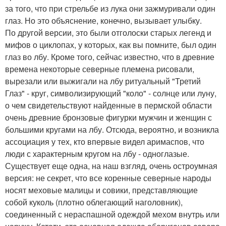
за того, что при стрельбе из лука они зажмуривали один
глаз. Но это объяснение, конечно, вызывает улыбку.
По другой версии, это были отголоски старых легенд и
мифов о циклопах, у которых, как вы помните, был один
глаз во лбу. Кроме того, сейчас известно, что в древние
времена некоторые северные племена рисовали,
вырезали или выжигали на лбу ритуальный "Третий
Глаз" - круг, символизирующий "коло" - солнце или луну,
о чем свидетельствуют найденные в пермской области
очень древние бронзовые фигурки мужчин и женщин с
большими кругами на лбу. Отсюда, вероятно, и возникла
ассоциация у тех, кто впервые видел аримаспов, что
люди с характерным кругом на лбу - одноглазые.
Существует еще одна, на наш взгляд, очень остроумная
версия: не секрет, что все коренные северные народы
носят меховые малицы и совики, представляющие
собой куколь (плотно облегающий наголовник),
соединенный с нераспашной одеждой мехом внутрь или