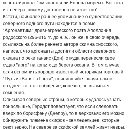
констатировал: "омывается ли Европа морем с Востока
и с севера, никому достоверно не известно".
Кстати, наиболее раннее упоминание о существовании
северного водного пути находится в поэме
"Аргонавтика" древнегреческого поэта Аполлония
родосского (295-215 гг. до н. э. . он же, в свою очередь,
ссылаясь на более раннего автора скимна хиосского,
написал, что аргонавты достигли области северного
океана по реке танаис (Дон), откуда перенесли свое
судно "арго" на копьях до берега океана. В том случае,
если вспомнить хорошо известный историкам торговый
"Путь из Варяг в Греки", появившийся значительно
позднее, то это сообщение, конечно, не вызывает
сомнения.
Описывая северные страны, о которых удалось узнать
понаслышке, Геродот повествует, что если следовать
вверх по борисфену (Днепру), то в верховьях его можно
обнаружить племена скифов - земледельцев, которые
сеют зерно. На севере за скифской землей живут невры,