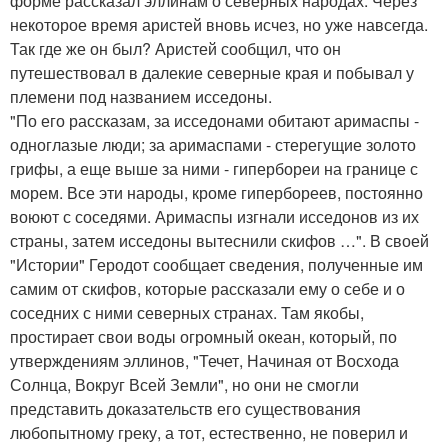
форме рассказал эллинам о северных народах. Через
некоторое время аристей вновь исчез, но уже навсегда.
Так где же он был? Аристей сообщил, что он
путешествовал в далекие северные края и побывал у
племени под названием исседоны.
"По его рассказам, за исседонами обитают аримаспы -
одноглазые люди; за аримаспами - стерегущие золото
грифы, а еще выше за ними - гипербореи на границе с
морем. Все эти народы, кроме гипербореев, постоянно
воюют с соседями. Аримаспы изгнали исседонов из их
страны, затем исседоны вытеснили скифов …". В своей
"Истории" Геродот сообщает сведения, полученные им
самим от скифов, которые рассказали ему о себе и о
соседних с ними северных странах. Там якобы,
простирает свои воды огромный океан, который, по
утверждениям эллинов, "Течет, Начиная от Восхода
Солнца, Вокруг Всей Земли", но они не смогли
представить доказательств его существования
любопытному греку, а тот, естественно, не поверил и