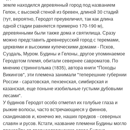
земле находился деревянный город под названием
Гелон, с высокой стеной из бревен, длиной 30 стадий
(тут, вероятно, Геродот преувеличил, так как длина
одной стадии равняется примерно 170-190 м),
деревянными были также дома и святилища. Сразу
можно представить древнерусский город с теремами,
церквями и высокими купеческими домами - Псков,
Суздаль, Муром. Будины и Гелоны, другое упоминаемое
Геродотом племя, обитали севернее савроматов. По
мнению стриннгольма (1835), автора книги "Походы
Викингов", эти племена занимали "теперешние губернии
России - саратовская, пензенская, симбирская и
казанская, еще поныне изобильные густыми дубовыми
лесами".
У будинов Геродот особо отметил их голубые глаза и
рыжие волосы, часто встречающиеся у финнов,
скандинавов и, конечно же, наших предков - северных
славян и русов. Кстати, название племени Будины могло