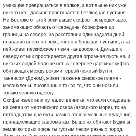
умеющие превращаться в волков, а вот выше них уже
никого нет - дальше простирается безлюдная пустыня.
На Востоке от этой реки выше скифов - земледельцев,
занимающих область от середины борисфена до
границы на севере, на расстоянии одиннадцати дней
плавания вверх по реке, тянется большая пустыня, а за
ней живет нескифское племя - андрофаги. Дальше к
северу от них простирается другая огромная пустыня, и
никаких людей больше нет. А севернее царских скифов,
обитающих между реками геррой (южный Буг) и
танаисом (Доном), живет также не скифское племя -
меланхлены, прозванные так за то, что они носили
только черную одежду.
Скифы известили путешественника, что если следовать
на север от меотийского озера (азовского моря), то на
пятнадцатом дне пути начинаются земельные владения,
принадлежащие савроматам. Выше их обитают Будины,
земли которых покрыты густым лесом разных пород.