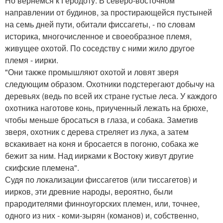
Но вернемся к Геродоту. В северо-восточном
направлении от будинов, за простирающейся пустыней
на семь дней пути, обитали фиссагеты, - по словам
историка, многочисленное и своеобразное племя,
живущее охотой. По соседству с ними жило другое
племя - иирки.
"Они также промышляют охотой и ловят зверя
следующим образом. Охотники подстерегают добычу на
деревьях (ведь по всей их стране густые леса. У каждого
охотника наготове конь, приученный лежать на брюхе,
чтобы меньше бросаться в глаза, и собака. Заметив
зверя, охотник с дерева стреляет из лука, а затем
вскакивает на коня и бросается в погоню, собака же
бежит за ним. Над иирками к Востоку живут другие
скифские племена".
Судя по локализации фиссагетов (или тиссагетов) и
иирков, эти древние народы, вероятно, были
прародителями финноугорских племен, или, точнее,
одного из них - коми-зырян (команов) и, собственно,