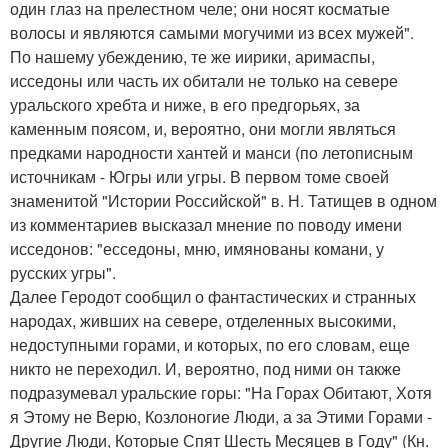
один глаз на прелестном челе; они носят косматые
волосы и являются самыми могучими из всех мужей".
По нашему убеждению, те же иирики, аримаспы,
исседоны или часть их обитали не только на севере
уральского хребта и ниже, в его предгорьях, за
каменным поясом, и, вероятно, они могли являться
предками народности хантей и манси (по летописным
источникам - Югры или угры. В первом томе своей
знаменитой "Истории Российской" в. Н. Татищев в одном
из комментариев высказал мнение по поводу имени
исседонов: "есседоны, мню, имянованы комани, у
русских угры".
Далее Геродот сообщил о фантастических и странных
народах, живших на севере, отделенных высокими,
недоступными горами, и которых, по его словам, еще
никто не переходил. И, вероятно, под ними он также
подразумевал уральские горы: "На Горах Обитают, Хотя
я Этому не Верю, Козлоногие Люди, а за Этими Горами -
Другие Люди, Которые Спят Шесть Месяцев в Году" (Кн.