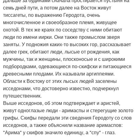
Дальше за будинами сначала простирается пустыня на
семь дней пути, а потом далее на Восток живут
тиссагеты, по выражению Геродота, очень
многочисленное и своеобразное племя, живущее
охотой. В тех же краях по соседству с ними обитают
люди по имени иирки. Они также промыслом зверя
заняты. У подножия каких-то высоких гор, рассказывает
далее грек, обитают люди, лысые от рождения, как
мужчины, так и женщины, плосконосые и с широкими
подбородками, одевающиеся по-скифски и питающиеся
древесными плодами. Их называли аргиппеями.
Области к Востоку от этих лысых людей заселены
исседонами, что достоверно известно, подчеркнул
путешественник.
Выше исседонов, об этом подтверждает и аристей,
живут одноглазые люди - аримаспы и стерегущие золото
грифы. Скифы передали эти сведения Геродоту со слов
исседонов, а также объяснили название аримаспов:
"Арима" у скифов значило единицу, а "спу" - глаз.