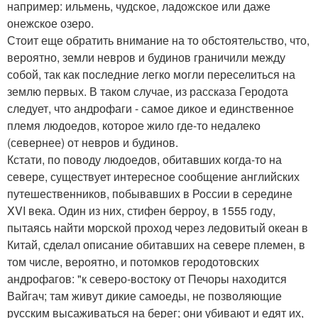
например: ильмень, чудское, ладожское или даже
онежское озеро.
Стоит еще обратить внимание на то обстоятельство, что,
вероятно, земли невров и будинов граничили между
собой, так как последние легко могли переселиться на
землю первых. В таком случае, из рассказа Геродота
следует, что андрофаги - самое дикое и единственное
племя людоедов, которое жило где-то недалеко
(севернее) от невров и будинов.
Кстати, по поводу людоедов, обитавших когда-то на
севере, существует интересное сообщение английских
путешественников, побывавших в России в середине
XVI века. Один из них, стифен берроу, в 1555 году,
пытаясь найти морской проход через ледовитый океан в
Китай, сделал описание обитавших на севере племен, в
том числе, вероятно, и потомков геродотовских
андрофагов: "к северо-востоку от Печоры находится
Вайгач; там живут дикие самоеды, не позволяющие
русским высаживаться на берег; они убивают и едят их,