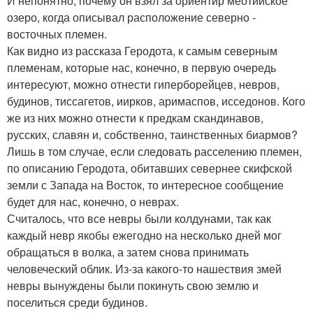
И непонятно, почему он взял за ориентир меотийское
озеро, когда описывал расположение северно -
восточных племен.
Как видно из рассказа Геродота, к самым северным
племенам, которые нас, конечно, в первую очередь
интересуют, можно отнести гиперборейцев, невров,
будинов, тиссагетов, иирков, аримаспов, исседонов. Кого
же из них можно отнести к предкам скандинавов,
русских, славян и, собственно, таинственных биармов?
Лишь в том случае, если следовать расселению племен,
по описанию Геродота, обитавших севернее скифской
земли с Запада на Восток, то интересное сообщение
будет для нас, конечно, о неврах.
Считалось, что все невры были колдунами, так как
каждый невр якобы ежегодно на несколько дней мог
обращаться в волка, а затем снова принимать
человеческий облик. Из-за какого-то нашествия змей
невры вынуждены были покинуть свою землю и
поселиться среди будинов.