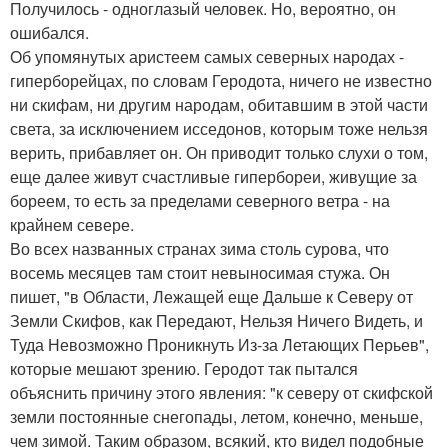
Получилось - одноглазый человек. Но, вероятно, он
ошибался.
Об упомянутых аристеем самых северных народах -
гиперборейцах, по словам Геродота, ничего не известно
ни скифам, ни другим народам, обитавшим в этой части
света, за исключением исседонов, которым тоже нельзя
верить, прибавляет он. Он приводит только слухи о том,
еще далее живут счастливые гипербореи, живущие за
бореем, то есть за пределами северного ветра - на
крайнем севере.
Во всех названных странах зима столь сурова, что
восемь месяцев там стоит невыносимая стужа. Он
пишет, "в Области, Лежащей еще Дальше к Северу от
Земли Скифов, как Передают, Нельзя Ничего Видеть, и
Туда Невозможно Проникнуть Из-за Летающих Перьев",
которые мешают зрению. Геродот так пытался
объяснить причину этого явления: "к северу от скифской
земли постоянные снегопады, летом, конечно, меньше,
чем зимой. Таким образом, всякий, кто видел подобные