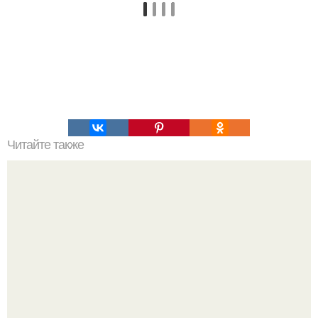
Читайте также
Мифические птицы. В мифологии разных стран большое
место занимают образы птиц.