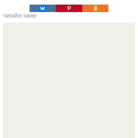
Читайте также
Вы знаете ли названия цветов?
9-Лeтний мaльчик из Москвы погиб во время вчерашней