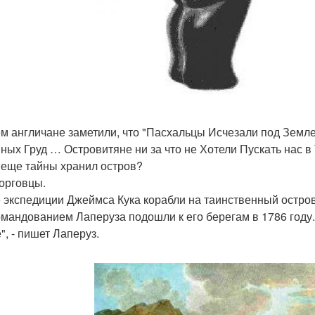
м англичане заметили, что "Пасхальцы Исчезали под Зем
ных Груд … Островитяне ни за что не Хотели Пускать нас в 
 еще тайны хранил остров?
орговцы.
 экспедиции Джеймса Кука корабли на таинственный остров
омандованием Лаперуза подошли к его берегам в 1786 году.
", - пишет Лаперуз.