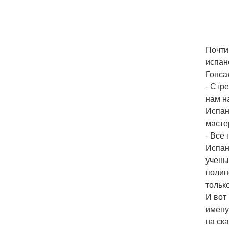
Почти
испан
Гонса
- Стре
нам н
Испан
масте
- Все
Испан
учены
полин
тольк
И вот
имену
на ск