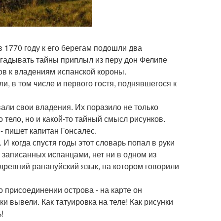
в 1770 году к его берегам подошли два
азгадывать тайны приплыл из перу дон Фелипе
ров к владениям испанской короны.
или, в том числе и первого гостя, поднявшегося к
али свои владения. Их поразило не только
 тело, но и какой-то тайный смысл рисунков.
- пишет капитан Гонсалес.
И когда спустя годы этот словарь попал в руки
, записанных испанцами, нет ни в одном из
 древний рапануйский язык, на котором говорили
о присоединении острова - на карте он
ки вывели. Как татуировка на теле! Как рисунки
!