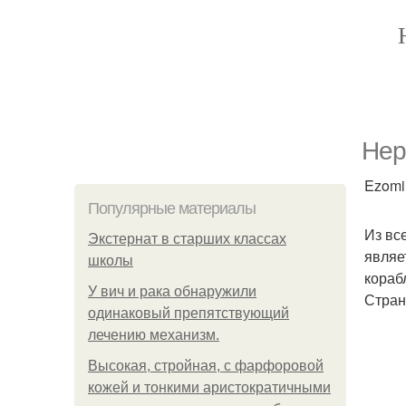
Нер
Ezomir
Популярные материалы
Из вс
Экстернат в старших классах
являе
школы
кораб
У вич и рака обнаружили
Стран
одинаковый препятствующий
лечению механизм.
Высокая, стройная, с фарфоровой
кожей и тонкими аристократичными