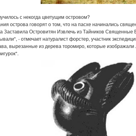
лучилось с некогда цветущим островом?
ния острова говорят о том, что на пасхе начинались свящ
а Заставила Островитян Извлечь из Тайников Священные
ывали", - отмечает натуралист форстер, участник экспедиц
ава, вырезанные из дерева торомиро, которые изображали 
игурок".