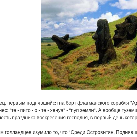
ец, первым поднявшийся на борт флагманского корабля "Аде
ес: "те - пито - о - те - хенуа" - "пуп земли". А вообще туз
 честь праздника воскресения господня, в первый день котор
.
м голландцев изумило то, что "Среди Островитян, Подняв