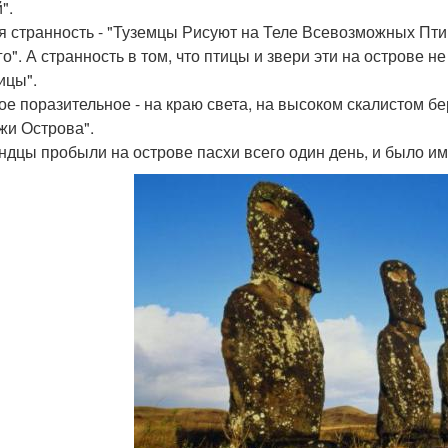
".
я странность - "Туземцы Рисуют на Теле Всевозможных Пт
го". А странность в том, что птицы и звери эти на острове 
ицы".
ое поразительное - на краю света, на высоком скалистом бе
жи Острова".
ндцы пробыли на острове пасхи всего один день, и было им 