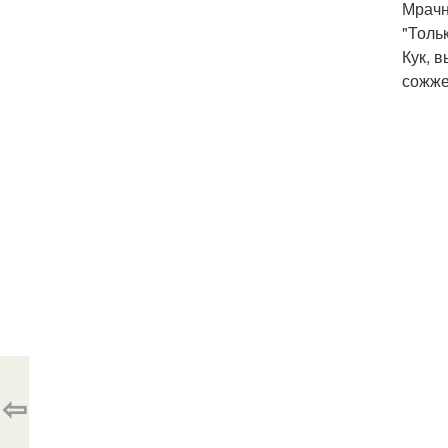
Мрачн
"Толь
Кук, 
сожже
⇦