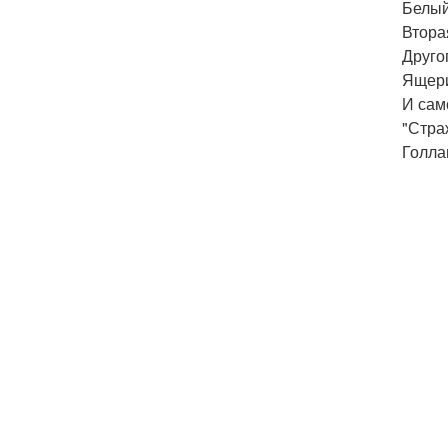
Белый
Втора
Друго
Ящер
И сам
"Стра
Голла