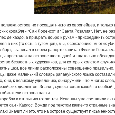
 полвека остров не посещал никто из европейцев, и только 
ских корабля - "Сан Лоренсо" и "Санта Розалия". Нет, не р
лес де хаэдо, а прибрать добро к рукам - присоединить ост
ляя в них (то есть в туземцев), мы, к сожалению, многих уб
а борт, - записал в своем рапорте капитан Фелипе Гонсалес.
цы простояли на острове шесть дней и тщательно обследов
рство безвестных художников, для которых холстом служило
 пятнышки, все линии расположены совершенно правильно, 
цы даже маленький словарь рапануйского языка составили. 
х, они, к великому удивлению, обнаружили, что многих слов
езийских диалектов. Значит, существовал какой-то особый,
о обитатели острова пасхи.
 корабли к отплытию готовятся. Испанцы уже составили акт 
ется сан - Карлос. Вожди под текстом какие-то странные зна
алах! Значит ли это, что на острове существует письменность