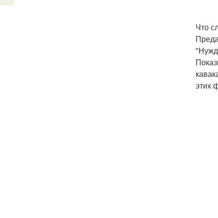
Что с
Преда
"Нужд
Показ
кавак
этих ф