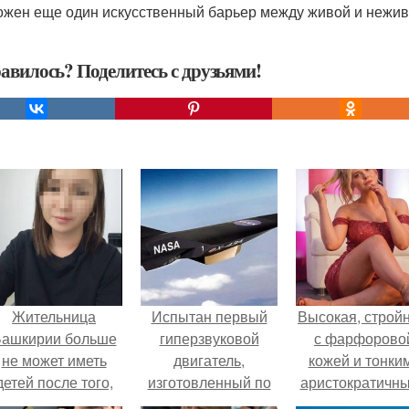
ожен еще один искусственный барьер между живой и нежив
авилось? Поделитесь с друзьями!
Жительница
Испытан первый
Высокая, стройн
ашкирии больше
гиперзвуковой
с фарфорово
не может иметь
двигатель,
кожей и тонки
детей после того,
изготовленный по
аристократичн
ак медики сделали
технологии 3D-
чертами, эль