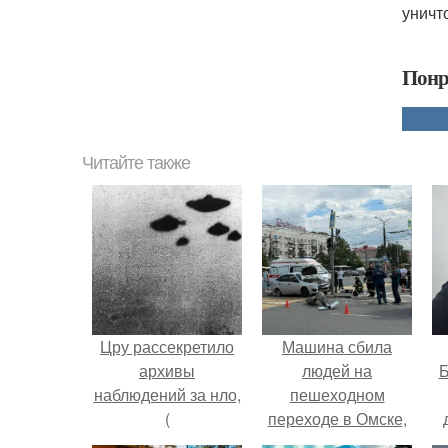
уничт
Понр
Читайте также
Цру рассекретило
Машина сбила
архивы
людей на
Б
наблюдений за нло,
пешеходном
(
переходе в Омске,
непознанное@Science_Newworld).
пострадали 8
к