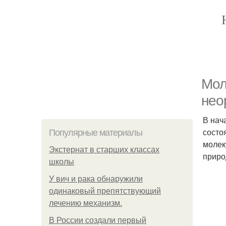
Мол
нео
В нач
состо
Популярные материалы
молек
Экстернат в старших классах
приро
школы
У вич и рака обнаружили
одинаковый препятствующий
лечению механизм.
В России создали первый