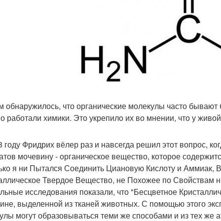
ем обнаружилось, что органические молекулы часто бывают
о работали химики. Это укрепило их во мнении, что у живой
8 году Фридрих вёлер раз и навсегда решил этот вопрос, к
атов мочевину - органическое вещество, которое содержитс
ько я ни Пытался Соединить Циановую Кислоту и Аммиак, 
аллическое Твердое Вещество, не Похожее по Свойствам ни
льные исследования показали, что "Бесцветное Кристалли
ине, выделенной из тканей животных. С помощью этого экс
улы могут образовываться теми же способами и из тех же а