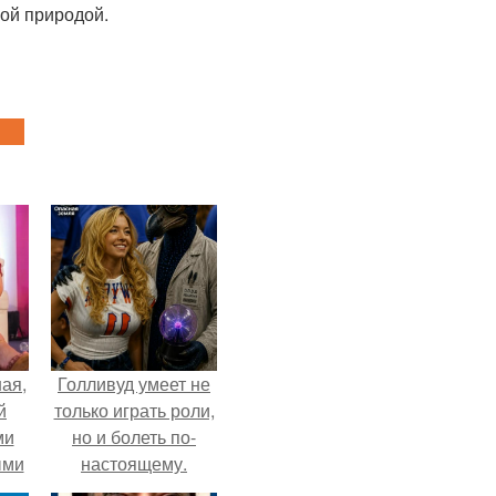
ой природой.
ая,
Голливуд умеет не
й
только играть роли,
ми
но и болеть по-
ыми
настоящему.