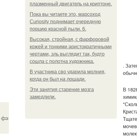
плазменный двигатель на криптоне.
Пока вы читаете это, марсоход
Curiosity поднимает очередную
порцию красной пыли. 6.
Высокая, стройная, с фарфоровой
кожей и тонкими аристократичными
чертами, эль выглядит так, будто
сошла с полотна художника.
. Зат
В участника сво ударила молния,
обычн
когда он был на лошади.
В 182
Эти занятия старение мозга
химик
замедлили.
"Скол
Крист
⇦
Тщате
мочев
молек