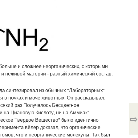
 больше и сложнее неорганических, с которыми
 и неживой материи - разный химический состав.
огда синтезировал из обычных "Лабораторных"
я в почках и моче животных. Он рассказывал:
Всякий раз Получалось Бесцветное
 на Циановую Кислоту, ни на Аммиак".
⇨
ческое Твердое Вещество" было идентично
перимента вёлер доказал, что органические
томов, что и неорганические молекулы. Так был