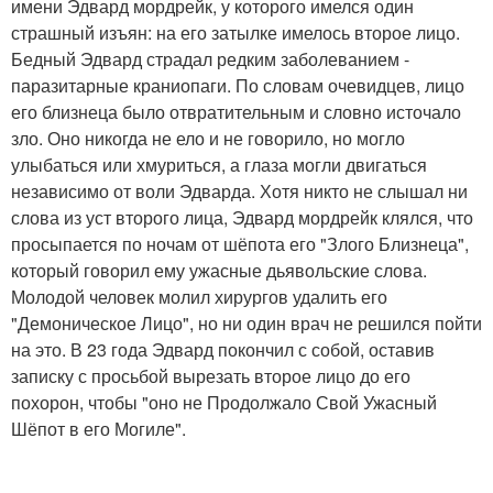
имени Эдвард мордрейк, у которого имелся один
страшный изъян: на его затылке имелось второе лицо.
Бедный Эдвард страдал редким заболеванием -
паразитарные краниопаги. По словам очевидцев, лицо
его близнеца было отвратительным и словно источало
зло. Оно никогда не ело и не говорило, но могло
улыбаться или хмуриться, а глаза могли двигаться
независимо от воли Эдварда. Хотя никто не слышал ни
слова из уст второго лица, Эдвард мордрейк клялся, что
просыпается по ночам от шёпота его "Злого Близнеца",
который говорил ему ужасные дьявольские слова.
Молодой человек молил хирургов удалить его
"Демоническое Лицо", но ни один врач не решился пойти
на это. В 23 года Эдвард покончил с собой, оставив
записку с просьбой вырезать второе лицо до его
похорон, чтобы "оно не Продолжало Свой Ужасный
Шёпот в его Могиле".