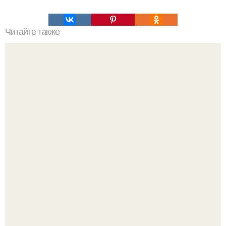
Читайте также
Это невероятное фото было сделано в чернобыле 24
апреля 1997 года.