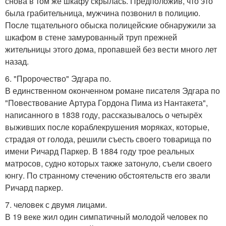
снова в том же шкафу скрылась. Предположив, что это
была грабительница, мужчина позвонил в полицию.
После тщательного обыска полицейские обнаружили за
шкафом в стене замурованный труп прежней
жительницы этого дома, пропавшей без вести много лет
назад.
6. "Пророчество" Эдгара по.
В единственном оконченном романе писателя Эдгара по
"Повествование Артура Гордона Пима из Нантакета",
написанного в 1838 году, рассказывалось о четырёх
выживших после кораблекрушения моряках, которые,
страдая от голода, решили съесть своего товарища по
имени Ричард Паркер. В 1884 году трое реальных
матросов, судно которых также затонуло, съели своего
юнгу. По странному стечению обстоятельств его звали
Ричард паркер.
7. человек с двумя лицами.
В 19 веке жил один симпатичный молодой человек по