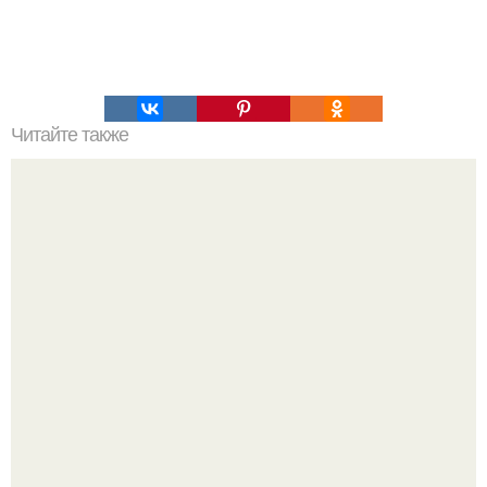
Читайте также
Философия Толстого. Философские идеи в творчестве Л.
Н. Толстого.