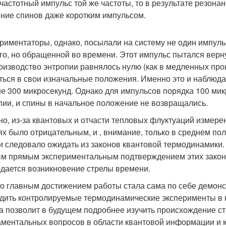
частотный импульс той же частоты, то в результате резон
ние спинов даже коротким импульсом.
риментаторы, однако, посылали на систему не один импульс
го, но обращенной во времени. Этот импульс пытался верн
оизводство энтропии равнялось нулю (как в медленных про
ться в свои изначальные положения. Именно это и наблюда
е 300 микросекунд. Однако для импульсов порядка 100 ми
пии, и спины в начальное положение не возвращались.
но, из-за квантовых и отчасти тепловых флуктуаций измере
ях было отрицательным, и , внимание, только в среднем п
 и следовало ожидать из законов квантовой термодинамики.
м прямым экспериментальным подтверждением этих законов
дается возникновение стрелы времени.
о главным достижением работы стала сама по себе демонс
дить контролируемые термодинамические эксперименты в 
а позволит в будущем подробнее изучить происхождение стр
ментальных вопросов в области квантовой информации и к