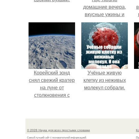
домашние вечера,
в
вкусные ужины и
прогулки после
дождя.
о
Корейский зонд
Учёные живую
снял свежий кратер
клетку из неживых
на луне от
молекул собрали.
столкновения с
обломком Falcon 9.
© 2026 Наука для всех простыми словами
К
П
Самый лучший сайт c познавательной информацией.