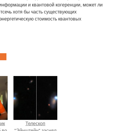
информации и квантовой когеренции, может ли
отсечь хотя бы часть существующих
 энергетическую стоимость квантовых
чик
Телескоп
 во
"Эйнштейн" заснял