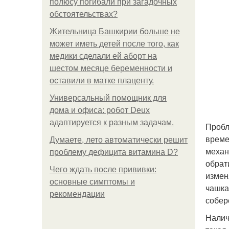
полюсу погибали при загадочных
обстоятельствах?
Жительница Башкирии больше не
может иметь детей после того, как
медики сделали ей аборт на
шестом месяце беременности и
оставили в матке плаценту.
Универсальный помощник для
дома и офиса: робот Deux
адаптируется к разным задачам.
Пробл
време
Думаете, лето автоматически решит
механ
проблему дефицита витамина D?
обрат
Чего ждать после прививки:
измен
основные симптомы и
чашка
рекомендации
собер
Налич