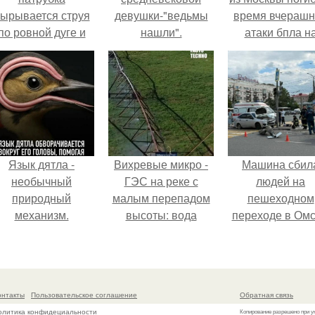
ырывается струя
девушки-"ведьмы
время вчераш
по ровной дуге и
нашли".
атаки бпла н
точно попадает в
пляже под
тверстие нижней
Геленджиком
трубы.
Язык дятла -
Вихревые микро -
Машина сбил
необычный
ГЭС на реке с
людей на
природный
малым перепадом
пешеходном
механизм.
высоты: вода
переходе в Омс
закручивается в
пострадали 
бетонной камере и
человек.
вращает
вертикальную
онтакты
Пользовательское соглашение
Обратная связь
турбину.
олитика конфидециальности
Копирование разрешено при у