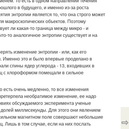
еменем. То есть в одном направлении течения
рошлого в будущего, и именно из-за роста
тия энтропии является то, что она строго может
для макроскопических объектов. Поэтому
вует ли какая-то граница между микро - и
то-то аналогичное энтропии существует и на
рять изменение энтропии - или, как его
м. Именно это и было впервые проделано в
али спины ядер углерода - 13, входивших в
ец с хлороформом помещали в сильное
о есть очень медленно, то все изменения
претерпела необратимое изменение, ее надо
ловиях обсуждаемого эксперимента ученые
долей миллисекунды. Для этого они явлением
 сильном магнитном поле совершают небольшие
⇨
. Лишь в том случае, если на них послать