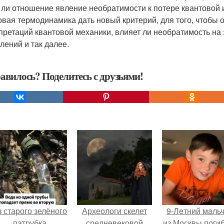
 ли отношение явление необратимости к потере квантовой 
овая термодинамика дать новый критерий, для того, чтобы 
претаций квантовой механики, влияет ли необратимость на
лений и так далее.
авилось? Поделитесь с друзьями!
 старого зелёного
Археологи скелет
9-Лeтний мaль
патрубка
средневековой
из Москвы погиб