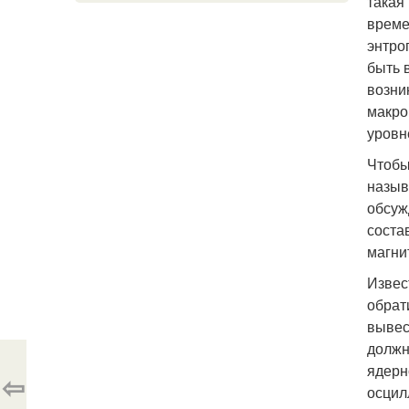
такая
време
энтро
быть 
возни
макро
уровн
Чтобы
назыв
обсуж
соста
магни
Извес
обрат
вывес
должн
ядерн
⇦
осцил