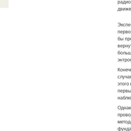
радио
движе
Экспе
перво
бы пр
верну
больш
энтро
Конеч
случа
этого
первы
наблю
Однак
прово
метод
фунда