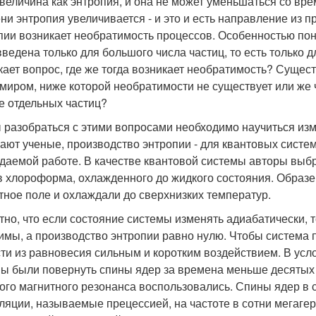
 величина как энтропия, и она не может уменьшаться со вр
ни энтропия увеличивается - и это и есть направление из п
пии возникает необратимость процессов. Особенностью поня
введена только для большого числа частиц, то есть только 
кает вопрос, где же тогда возникает необратимость? Сущест
миром, ниже которой необратимости не существует или же ч
е отдельных частиц?
 разобраться с этими вопросами необходимо научиться изме
ают ученые, производство энтропии - для квантовых систе
даемой работе. В качестве квантовой системы авторы выбр
в хлороформа, охлажденного до жидкого состояния. Образ
тное поле и охлаждали до сверхнизких температур.
тно, что если состояние системы изменять адиабатически, т
имы, а производство энтропии равно нулю. Чтобы система 
ти из равновесия сильным и коротким воздействием. В ус
ы были повернуть спины ядер за времена меньше десятых 
ого магнитного резонанса воспользовались. Спины ядер в
ляции, называемые прецессией, на частоте в сотни мегагерц