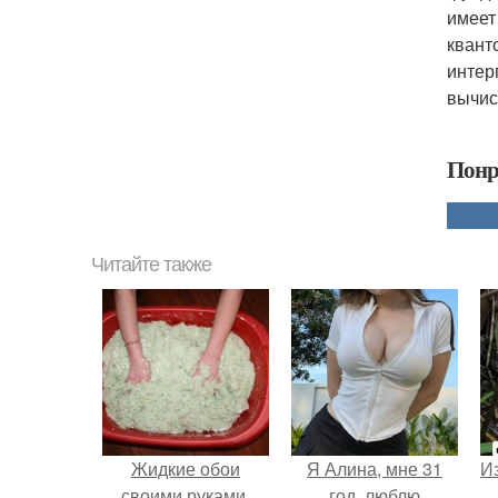
имеет
квант
интер
вычис
Понр
Читайте также
Жидкие обои
Я Алина, мне 31
Из
своими руками.
год, люблю