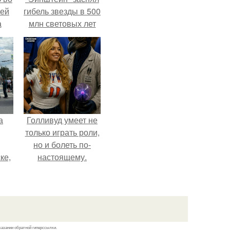
ней
гибель звезды в 500
а
млн световых лет
от земли.
.
а
Голливуд умеет не
только играть роли,
но и болеть по-
ке,
настоящему.
8
казании обратной гиперссылки.