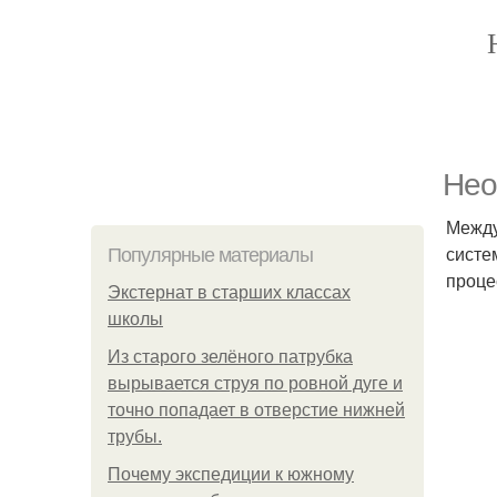
Нео
Между
систе
Популярные материалы
проце
Экстернат в старших классах
школы
Из старого зелёного патрубка
вырывается струя по ровной дуге и
точно попадает в отверстие нижней
трубы.
Почему экспедиции к южному