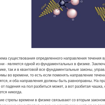
ема существования определенного направления течения вре
ни - является одной из фундаментальных в физике. Заключае
ике, так и в квантовой все фундаментальные законы, упр
имы во времени, то есть если поменять направление течени
ятся, и оба направления должны быть равноправны. На пра
 от падения на пол разбиться может, а вот разбитая чашка, 
ется никогда.
ие стрелы времени в физике связывают со вторым законом