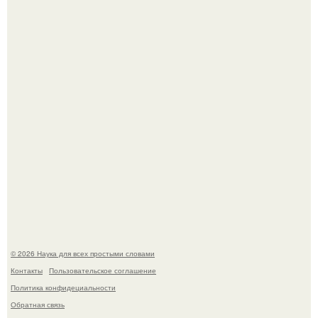
В сеть просочились свежие кадры со съёмок
киноадаптации "Рапунцель", и всё внимание
моментально оказалось приковано к Тиган крофт.
Мистические тайны кельнского собора.
© 2026 Наука для всех простыми словами
Контакты
Пользовательское соглашение
Политика конфидециальности
Обратная связь