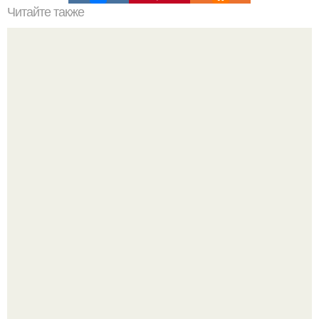
Читайте также
Мифические птицы. В мифологии разных стран большое
место занимают образы птиц.
Машина сбила людей на пешеходном переходе в Омске,
пострадали 8 человек.