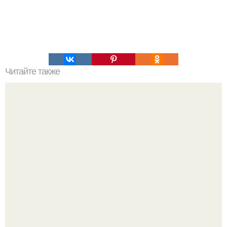
Читайте также
Это невероятное фото было сделано в чернобыле 24
апреля 1997 года.