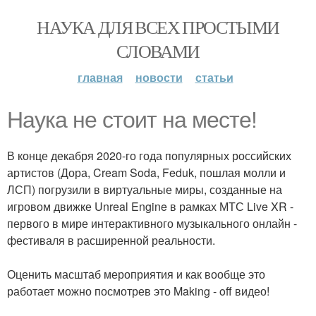
НАУКА ДЛЯ ВСЕХ ПРОСТЫМИ
СЛОВАМИ
главная
новости
статьи
Наука не стоит на месте!
В конце декабря 2020-го года популярных российских
артистов (Дора, Cream Soda, Feduk, пошлая молли и
ЛСП) погрузили в виртуальные миры, созданные на
игровом движке Unreal Engine в рамках МТС Live XR -
первого в мире интерактивного музыкального онлайн -
фестиваля в расширенной реальности.
Оценить масштаб мероприятия и как вообще это
работает можно посмотрев это Making - off видео!