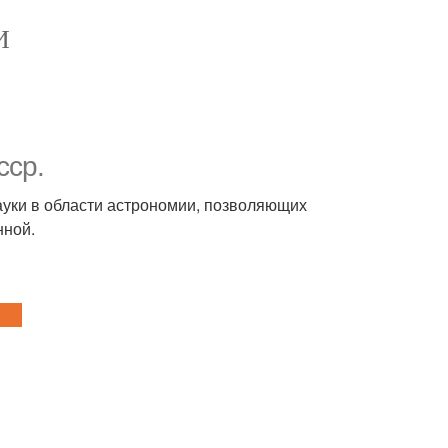
И
сср.
уки в области астрономии, позволяющих
нной.