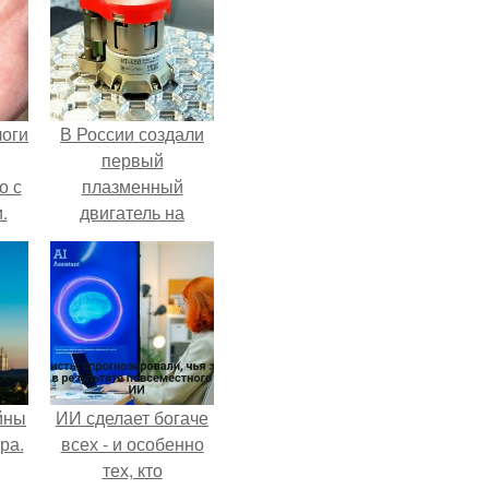
логи
В России создали
первый
о с
плазменный
.
двигатель на
криптоне.
йны
ИИ сделает богаче
ра.
всех - и особенно
тех, кто