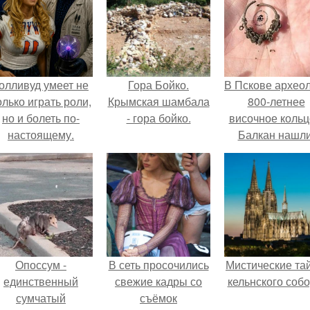
олливуд умеет не
Гора Бойко.
В Пскове архео
олько играть роли,
Крымская шамбала
800-летнее
но и болеть по-
- гора бойко.
височное кольц
настоящему.
Балкан нашли
Опоссум -
В сеть просочились
Мистические та
единственный
свежие кадры со
кельнского собо
сумчатый
съёмок