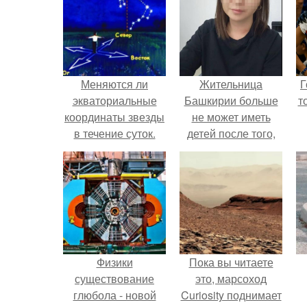
Меняются ли
Жительница
Г
экваториальные
Башкирии больше
т
координаты звезды
не может иметь
в течение суток.
детей после того,
Определение
как медики сделали
географических
ей аборт на шестом
координат по
месяце
звездам.
беременности и
оставили в матке
плаценту.
Физики
Пока вы читаете
существование
это, марсоход
глюбола - новой
Curiosity поднимает