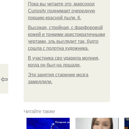
Пока вы читаете это, марсоход
Curiosity поднимает очередную
порцию красной пыли. 6.
Высокая, стройная, с фарфоровой
кожей и тонкими аристократичными
чертами, эль выглядит так, будто
сошла с полотна художника.
В участника сво ударила молния,
когда он был на лошади.
Эти занятия старение мозга
⇦
замедлили.
Читайте также