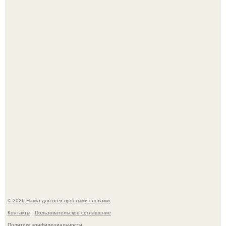
Принцесса дании Изабелла пошла служить в армию.
В сеть просочились свежие кадры со съёмок
киноадаптации "Рапунцель", и всё внимание
моментально оказалось приковано к Тиган крофт.
© 2026 Наука для всех простыми словами
Контакты
Пользовательское соглашение
Политика конфидециальности