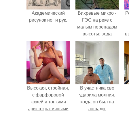
Академический
Вихревые микро -
Р
рисунок ног и рук.
ГЭС на реке с
малым перепадом
высоты: вода
в
закручивается в
с
бетонной камере и
вращает
с
вертикальную
турбину.
Высокая, стройная,
В участника сво
с фарфоровой
ударила молния,
кожей и тонкими
когда он был на
аристократичными
лошади.
чертами, эль
выглядит так, будто