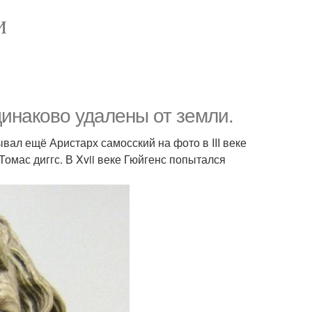
И
динаково удалены от земли.
вал ещё Аристарх самосский на фото в III веке
 Томас диггс. В Xvii веке Гюйгенс попытался