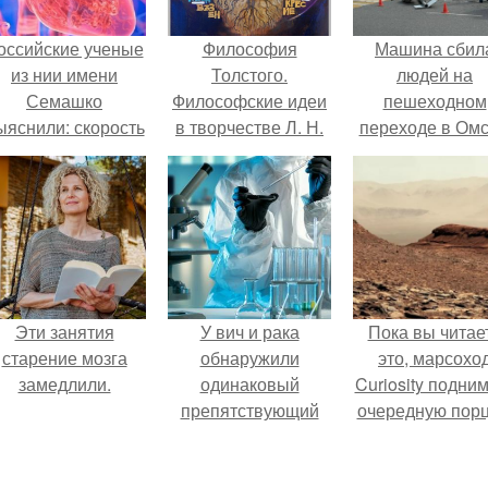
оссийские ученые
Философия
Машина сбил
из нии имени
Толстого.
людей на
Семашко
Философские идеи
пешеходном
ыяснили: скорость
в творчестве Л. Н.
переходе в Омс
тарения напрямую
Толстого.
пострадали 
зависит от
человек.
остояния сосудов
и работы сердца.
Эти занятия
У вич и рака
Пока вы читае
старение мозга
обнаружили
это, марсохо
замедлили.
одинаковый
Curiosity подни
препятствующий
очередную пор
лечению механизм.
красной пыли. 