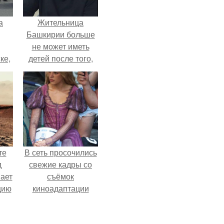
а
Жительница
Башкирии больше
не может иметь
ке,
детей после того,
8
как медики сделали
ей аборт на шестом
месяце
беременности и
оставили в матке
плаценту.
те
В сеть просочились
д
свежие кадры со
мает
съёмок
цию
киноадаптации
6.
"Рапунцель", и всё
внимание