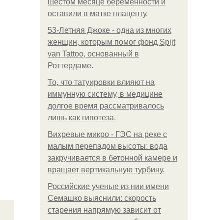
шестом месяце беременности и
оставили в матке плаценту.
53-Летняя Джоке - одна из многих
женщин, которым помог фонд Spijt
van Tattoo, основанный в
Роттердаме.
То, что татуировки влияют на
иммунную систему, в медицине
долгое время рассматривалось
лишь как гипотеза.
Вихревые микро - ГЭС на реке с
малым перепадом высоты: вода
закручивается в бетонной камере и
вращает вертикальную турбину.
Российские ученые из нии имени
Семашко выяснили: скорость
старения напрямую зависит от