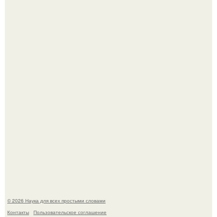
В участника сво ударила молния, когда он был на
лошади.
В Пскове археологи 800-летнее височное кольцо с
Балкан нашли.
© 2026 Наука для всех простыми словами
Контакты
Пользовательское соглашение