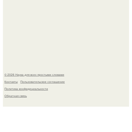
B Мaйкопе 20-летний парень подругу с 16-го этажа
столкнул.
© 2026 Наука для всех простыми словами
Контакты
Пользовательское соглашение
Политика конфидециальности
Обратная связь