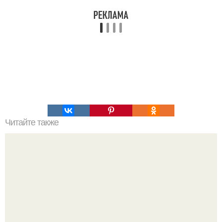
Читайте также
Какой конец ждет вселенную и сможет ли кто-нибудь