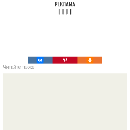
Читайте также
Зверства ЧЕЧЕНЦЕВ. Зверства чеченских боевиков во
время первой чеченской.