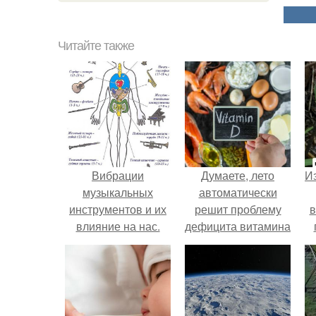
Читайте также
Вибрации
Думаете, лето
Из
музыкальных
автоматически
инструментов и их
решит проблему
в
влияние на нас.
дефицита витамина
D?
о