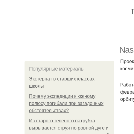
Nas
Проек
косми
Популярные материалы
Экстернат в старших классах
Работ
школы
февра
Почему экспедиции к южному
орбит
полюсу погибали при загадочных
обстоятельствах?
Из старого зелёного патрубка
вырывается струя по ровной дуге и