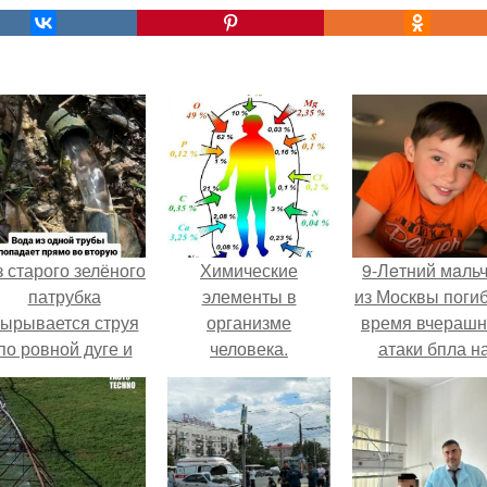
 старого зелёного
Химические
9-Лeтний мaль
патрубка
элементы в
из Москвы погиб
ырывается струя
организме
время вчераш
по ровной дуге и
человека.
атаки бпла н
точно попадает в
пляже под
тверстие нижней
Геленджиком
трубы.