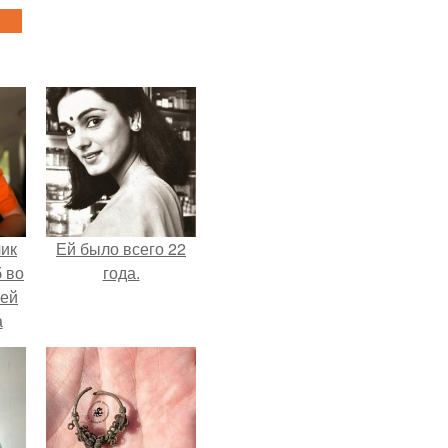
чик
Ей было всего 22
 во
года.
ней
а
.