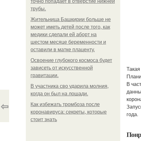
точно попадает в отверстие нижней
трубы.
Жительница Башкирии больше не
может иметь детей после того, как
медики сделали ей аборт на
шестом месяце беременности и
оставили в матке плаценту.
Освоение глубокого космоса будет
зависеть от искусственной
Такая
гравитации.
Плани
В час
В участника сво ударила молния,
данны
когда он был на лошади.
корон
⇦
Как избежать тромбоза после
Запус
коронавируса: секреты, которые
года.
стоит знать
Понр