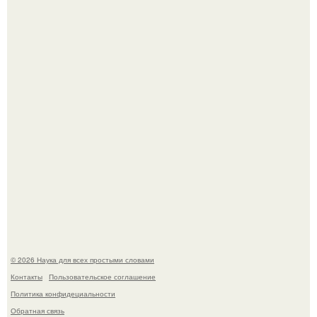
Мистические тайны кельнского собора.
То, что татуировки влияют на иммунную систему, в
медицине долгое время рассматривалось лишь как
гипотеза.
© 2026 Наука для всех простыми словами
Контакты
Пользовательское соглашение
Политика конфидециальности
Обратная связь