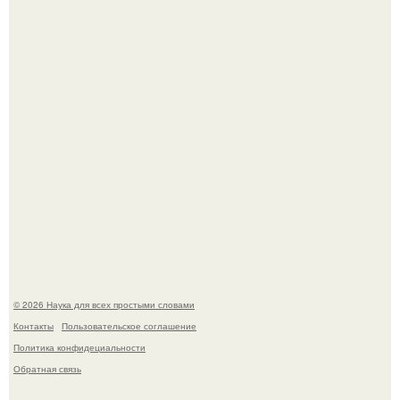
ИИ сделает богаче всех - и особенно тех, кто
зарабатывает меньше всего.
53-Летняя Джоке - одна из многих женщин, которым
помог фонд Spijt van Tattoo, основанный в Роттердаме.
© 2026 Наука для всех простыми словами
Контакты
Пользовательское соглашение
Политика конфидециальности
Обратная связь