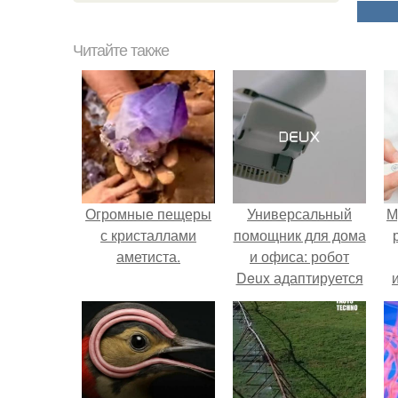
Читайте также
Огромные пещеры
Универсальный
М
с кристаллами
помощник для дома
аметиста.
и офиса: робот
Deux адаптируется
к разным задачам.