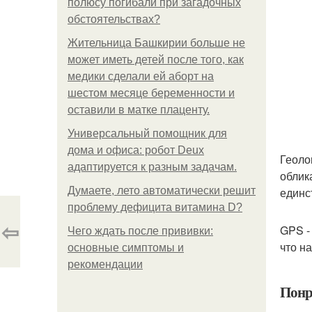
полюсу погибали при загадочных
обстоятельствах?
Жительница Башкирии больше не
может иметь детей после того, как
медики сделали ей аборт на
шестом месяце беременности и
оставили в матке плаценту.
Универсальный помощник для
дома и офиса: робот Deux
Геоло
адаптируется к разным задачам.
облик
Думаете, лето автоматически решит
единс
проблему дефицита витамина D?
⇦
GPS -
Чего ждать после прививки:
что н
основные симптомы и
рекомендации
Понр