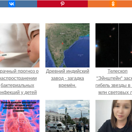
рачный прогноз о
Древний индийский
Телескоп
распространении
завод - загадка
"Эйнштейн" зас
бактериальных
времён.
гибель звезды в
инфекций у детей
млн световых 
вышел.
от земли.