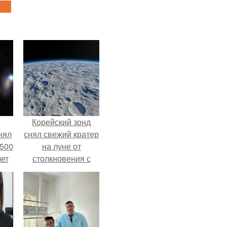
Корейский зонд
нял
снял свежий кратер
 500
на луне от
лет
столкновения с
обломком Falcon 9.