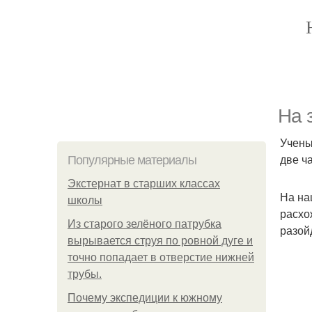
На 
Учены
две ч
Популярные материалы
Экстернат в старших классах
На на
школы
расхо
Из старого зелёного патрубка
разой
вырывается струя по ровной дуге и
точно попадает в отверстие нижней
трубы.
Почему экспедиции к южному